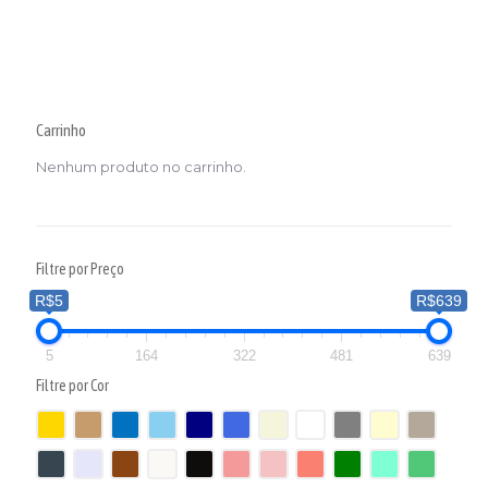
Carrinho
Nenhum produto no carrinho.
Filtre por Preço
R$5
R$639
5
164
322
481
639
Filtre por Cor