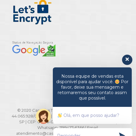
Nossa equipe de vendas esta
disponível para ajudar você.
Por
favor, deixe sua mensagem e
retornaremos seu contato assim
que possível.
© 2020 Casa das Toalhas. All Rights Reserved | CNPJ:
Olá, em que posso ajudar?
44.065.928/0001-20 | Rua Barão de Ladário, 516/518 - Brás -
SP | CEP: 03010-000 | TEL: 11-2694-3371 | 2694-3291 |
Whatsapp: 1199427-6366 | Email:
atendimento@casadastoalhas.com.br | *Os preços e