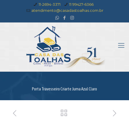
11-2694-3371
11 99427-6366
atendimento@casadastoalhas.com.br
Porta Travesseiro Criarte Juma Azul Claro