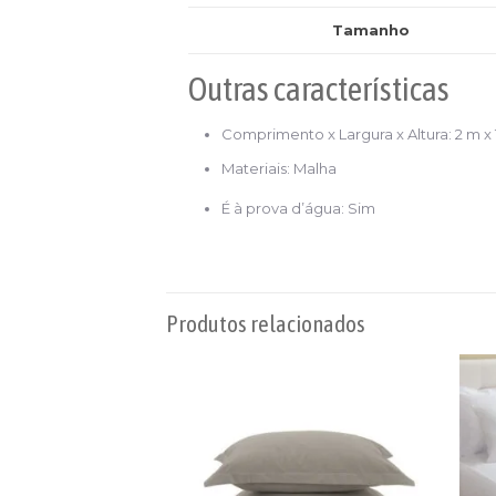
Tamanho
Outras características
Comprimento x Largura x Altura
: 2 m x
Materiais
: Malha
É à prova d’água
: Sim
Produtos relacionados