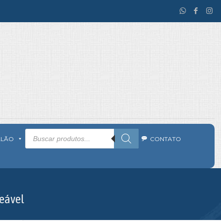
Pesquisar
produtos
ALÃO
CONTATO
eável