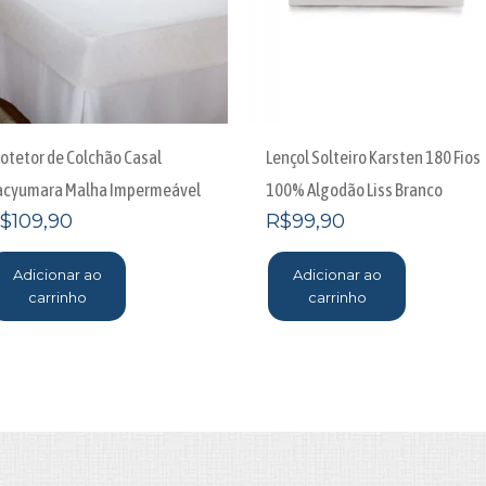
rotetor de Colchão Casal
Lençol Solteiro Karsten 180 Fios
acyumara Malha Impermeável
100% Algodão Liss Branco
$
109,90
R$
99,90
Adicionar ao
Adicionar ao
carrinho
carrinho