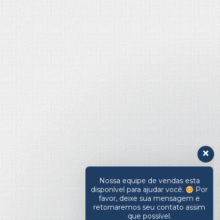
Nossa equipe de vendas esta
disponível para ajudar você.
Por
favor, deixe sua mensagem e
retornaremos seu contato assim
que possível.
Olá, em que posso ajudar?