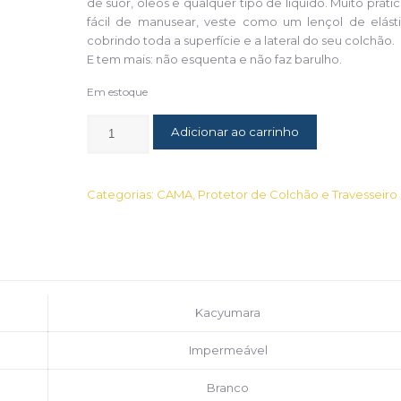
de suor, óleos e qualquer tipo de líquido. Muito práti
fácil de manusear, veste como um lençol de elásti
cobrindo toda a superfície e a lateral do seu colchão.
E tem mais: não esquenta e não faz barulho.
Em estoque
Adicionar ao carrinho
Categorias:
CAMA
,
Protetor de Colchão e Travesseiro
Kacyumara
Impermeável
Branco