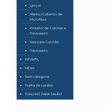
Lençol
Manta | Cobertor de
Microfibra
Protetor de Colchão e
Travesseiro
Saia para Colchão
Travesseiro
INFANTIL
MESA
Sem categoria
Toalha de Lavabo
TOALHAS PARA SALÃO