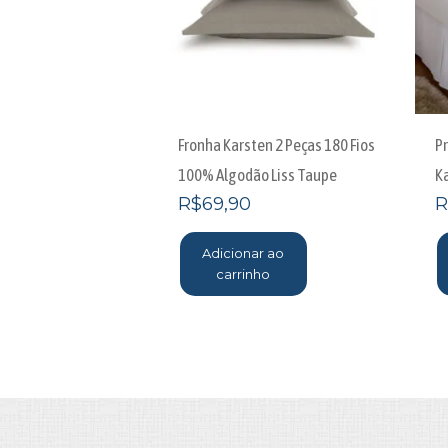
Fronha Karsten 2 Peças 180 Fios
P
100% Algodão Liss Taupe
K
R$
69,90
R
Adicionar ao
carrinho