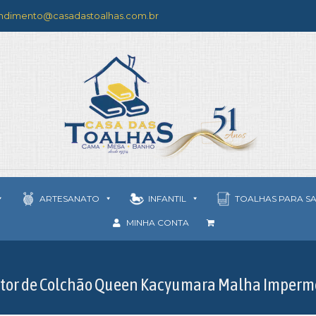
ndimento@casadastoalhas.com.br
ARTESANATO
INFANTIL
TOALHAS PARA S
MINHA CONTA
etor de Colchão Queen Kacyumara Malha Imperm