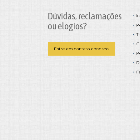
Dúvidas, reclamações
In
ou elogios?
P
T
C
Entre em contato conosco
P
D
F