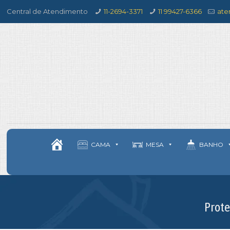
Central de Atendimento
11-2694-3371
11 99427-6366
ate
CAMA
MESA
BANHO
Prot