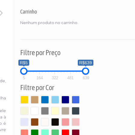
Carrinho
Nenhum produto no carrinho.
Filtre por Preço
R$5
R$639
5
164
322
481
639
de,
Filtre por Cor
lha
ele
a à
o é
ivre