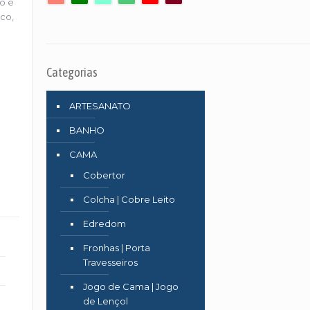
co e
co,
Categorias
ARTESANATO
BANHO
CAMA
Cobertor
Colcha | Cobre Leito
Edredom
Fronhas | Porta
Travesseiros
Jogo de Cama | Jogo
de Lençol