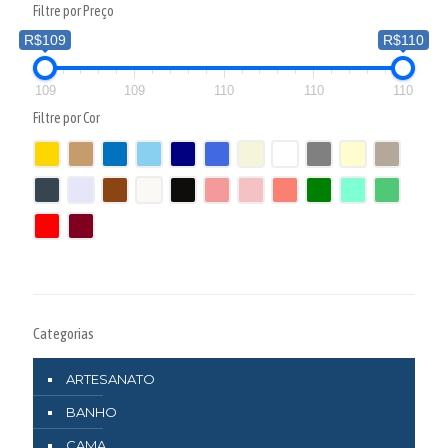
Filtre por Preço
R$109
R$110
109
109
110
110
110
Filtre por Cor
Categorias
ARTESANATO
BANHO
CAMA