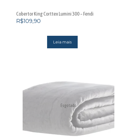
Cobertor King Corttex Lumini 300 – Fendi
R$
109,90
Leia mais
Esgotado