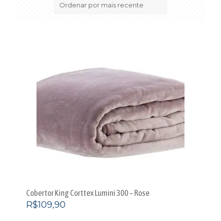
mais
recente
Cobertor King Corttex Lumini 300 – Rose
R$
109,90