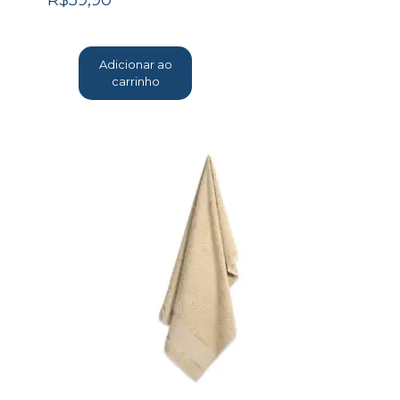
R$
59,90
Adicionar ao
carrinho