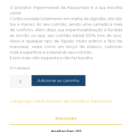
O protetor impermeável da Kacyumara é a sua escolha
certa!
Confeccionado totalmente em malha de algodão, ele não
tira a maciez do seu colchão, sendo uma camada à mais
de conforto. Além disso, sua impermeabilização é fundida
ao tecido, ou seja, seu colchão estará 100% livre de suor,
óleos e qualquer tipo de líquido. Muito prático e fácil de
manusear, veste como um lençol de elástico, cobrindo
toda a superfície e a lateral do seu colchão.
E tem mais: não esquenta e não faz barulho.
Em estoque
Adicionar ao carrinho
Categorias:
CAMA
,
Protetor de Colchão e Travesseiro
Descrição
Avaliações (0)