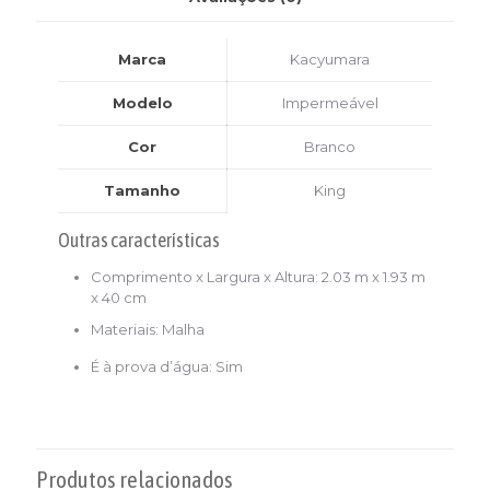
Marca
Kacyumara
Modelo
Impermeável
Cor
Branco
Tamanho
King
Outras características
Comprimento x Largura x Altura
: 2.03 m x 1.93 m
x 40 cm
Materiais
: Malha
É à prova d’água
: Sim
Produtos relacionados