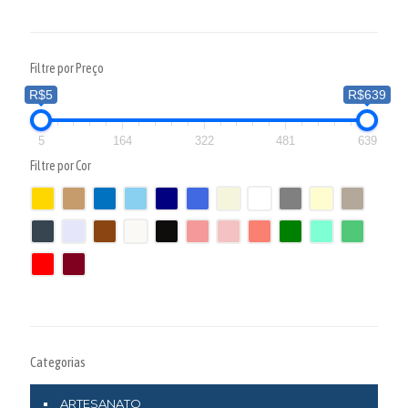
Filtre por Preço
R$5
R$639
5
164
322
481
639
Filtre por Cor
Categorias
ARTESANATO