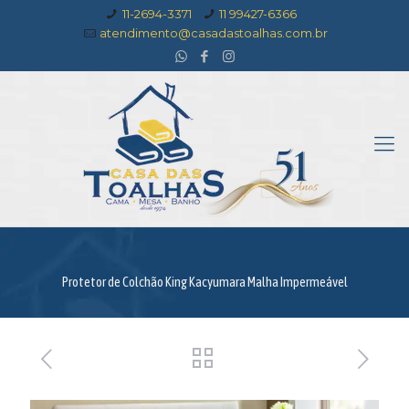
11-2694-3371
11 99427-6366
atendimento@casadastoalhas.com.br
Protetor de Colchão King Kacyumara Malha Impermeável