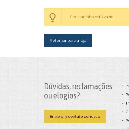
Seu carrinho está vazio.
Retornar para a loja
Dúvidas, reclamações
In
ou elogios?
P
T
C
Entre em contato conosco
P