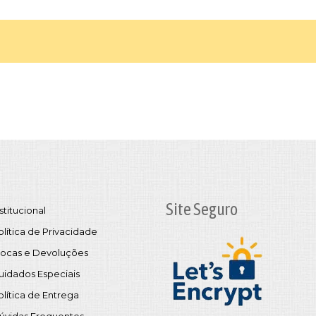
Site Seguro
stitucional
olítica de Privacidade
rocas e Devoluções
uidados Especiais
olítica de Entrega