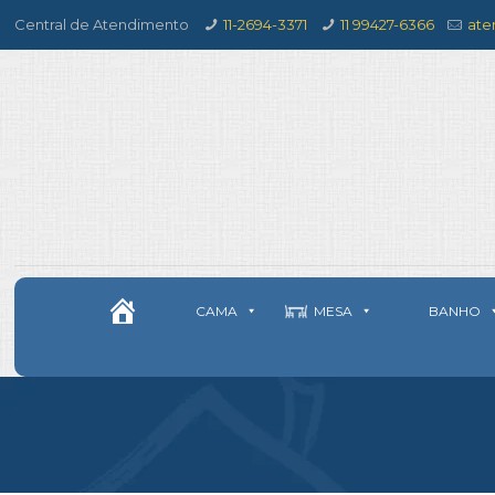
Central de Atendimento
11-2694-3371
11 99427-6366
ate
CAMA
MESA
BANHO