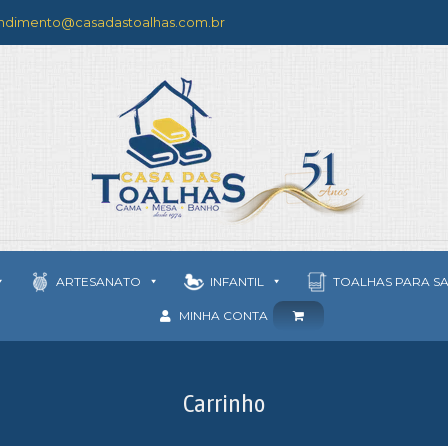
ndimento@casadastoalhas.com.br
ARTESANATO
INFANTIL
TOALHAS PARA S
MINHA CONTA
Carrinho