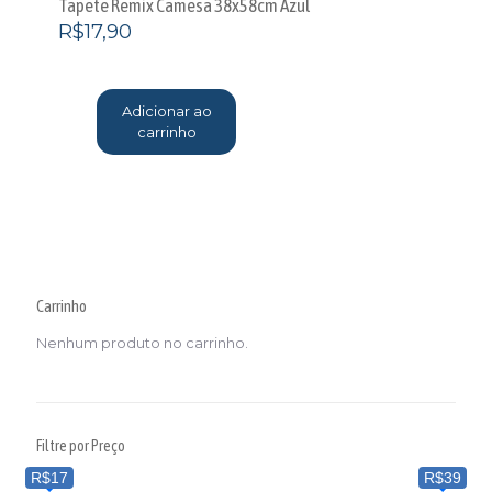
Tapete Remix Camesa 38x58cm Azul
R$
17,90
Adicionar ao
carrinho
Carrinho
Nenhum produto no carrinho.
Filtre por Preço
R$17
R$39