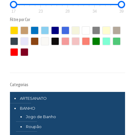
17
23
28
34
39
Filtre por Cor
Categorias
ARTESANATO
BANHO
Jogo de Banho
Roupão