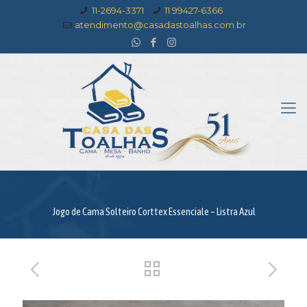
11-2694-3371
11 99427-6366
atendimento@casadastoalhas.com.br
Jogo de Cama Solteiro Corttex Essenciale – Listra Azul