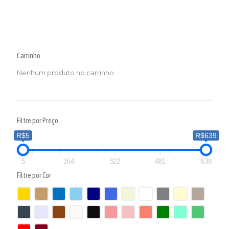
Carrinho
Nenhum produto no carrinho.
Filtre por Preço
R$5
R$639
5
164
322
481
639
Filtre por Cor