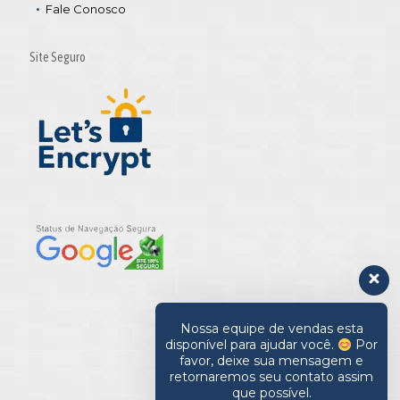
Fale Conosco
Site Seguro
Nossa equipe de vendas esta
disponível para ajudar você.
Por
favor, deixe sua mensagem e
retornaremos seu contato assim
que possível.