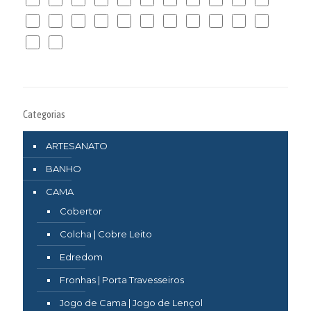
Categorias
ARTESANATO
BANHO
CAMA
Cobertor
Colcha | Cobre Leito
Edredom
Fronhas | Porta Travesseiros
Jogo de Cama | Jogo de Lençol