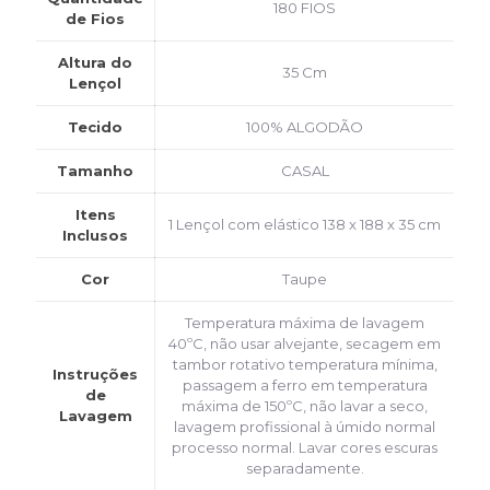
180 FIOS
de Fios
Altura do
35 Cm
Lençol
Tecido
100% ALGODÃO
Tamanho
CASAL
Itens
1 Lençol com elástico 138 x 188 x 35 cm
Inclusos
Cor
Taupe
Temperatura máxima de lavagem
40ºC, não usar alvejante, secagem em
tambor rotativo temperatura mínima,
Instruções
passagem a ferro em temperatura
de
máxima de 150ºC, não lavar a seco,
Lavagem
lavagem profissional à úmido normal
processo normal. Lavar cores escuras
separadamente.