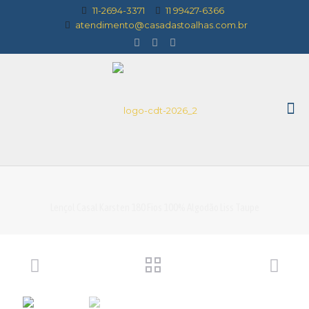
11-2694-3371
11 99427-6366
atendimento@casadastoalhas.com.br
Lençol Casal Karsten 180 Fios 100% Algodão Liss Taupe