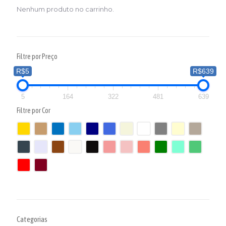
Nenhum produto no carrinho.
Filtre por Preço
R$5
R$639
5
164
322
481
639
Filtre por Cor
Categorias