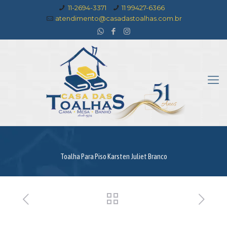
11-2694-3371
11 99427-6366
atendimento@casadastoalhas.com.br
Toalha Para Piso Karsten Juliet Branco