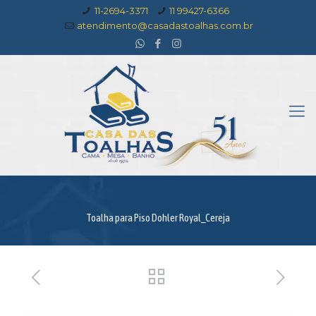
11-2694-3371
11 99427-6366
atendimento@casadastoalhas.com.br
Toalha para Piso Dohler Royal_Cereja