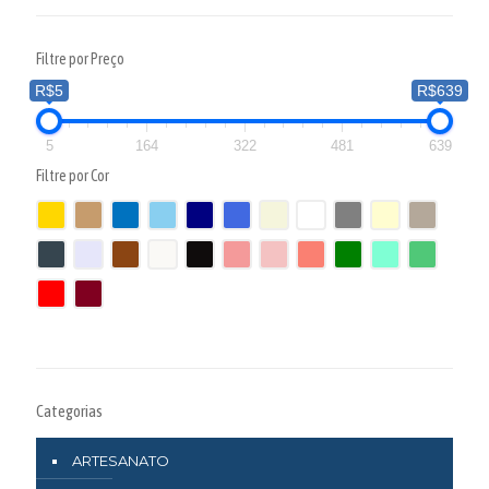
Filtre por Preço
R$5
R$639
5
164
322
481
639
Filtre por Cor
Categorias
ARTESANATO