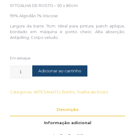
01 TOALHA DE ROSTO – 50 x 80cm
99% Algodão 1% Viscose
Largura da barra: 11cm; Ideal para pintura, patch aplique,
bordado em máquina e ponto cheio; Alta absorção;
Antipilling; Corpo veludo.
Em estoque
Adicionar ao carrinho
Categorias:
ARTESANATO
,
Banho
,
Toalha de Rosto
Descrição
Informação adicional