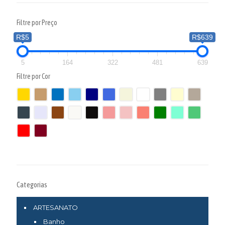
Filtre por Preço
R$5
R$639
5
164
322
481
639
Filtre por Cor
Categorias
ARTESANATO
Banho