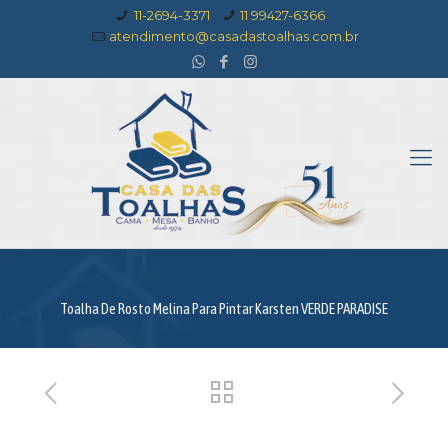
11-2694-3371
11 99427-6366
atendimento@casadastoalhas.com.br
Toalha De Rosto Melina Para Pintar Karsten VERDE PARADISE