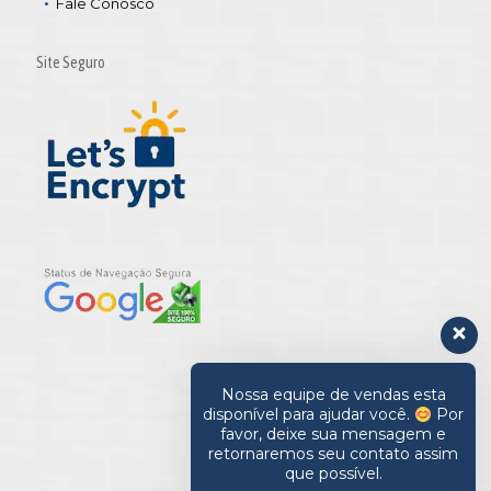
Fale Conosco
Site Seguro
Nossa equipe de vendas esta
disponível para ajudar você.
Por
favor, deixe sua mensagem e
retornaremos seu contato assim
que possível.