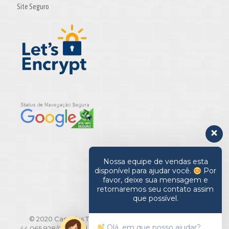
Site Seguro
Nossa equipe de vendas esta
disponível para ajudar você.
Por
favor, deixe sua mensagem e
retornaremos seu contato assim
que possível.
© 2020 Casa das Toalhas. All Rights Reserved | CNPJ:
Olá, em que posso ajudar?
44.065.928/0001-20 | Rua Barão de Ladário, 516/518 - Brás -