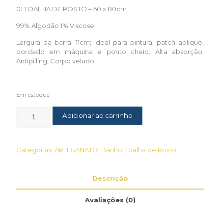
01 TOALHA DE ROSTO – 50 x 80cm
99% Algodão 1% Viscose
Largura da barra: 11cm; Ideal para pintura, patch aplique,
bordado em máquina e ponto cheio; Alta absorção;
Antipilling; Corpo veludo.
Em estoque
Adicionar ao carrinho
Categorias:
ARTESANATO
,
Banho
,
Toalha de Rosto
Descrição
Avaliações (0)