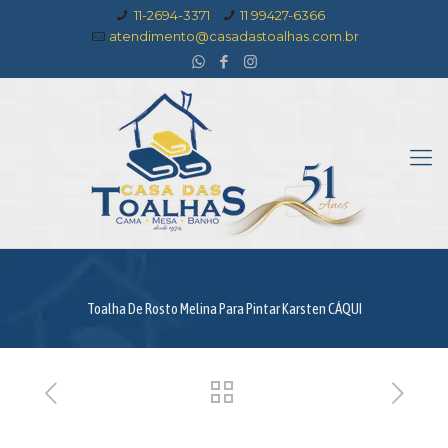
11-2694-3371
11 99427-6366
atendimento@casadastoalhas.com.br
Toalha De Rosto Melina Para Pintar Karsten CÁQUI