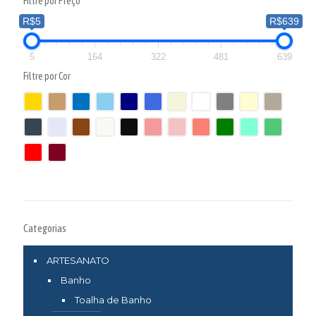
Filtre por Preço
R$5
R$639
5
164
322
481
639
Filtre por Cor
Categorias
ARTESANATO
Banho
Toalha de Banho