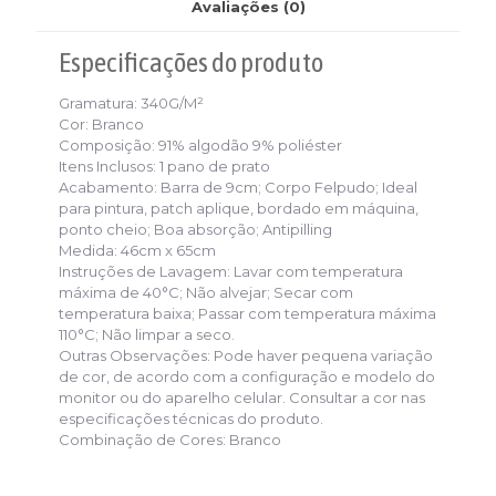
Avaliações (0)
Especificações
do produto
Gramatura:
340G/M²
Cor:
Branco
Composição:
91% algodão 9% poliéster
Itens Inclusos:
1 pano de prato
Acabamento:
Barra de 9cm; Corpo Felpudo; Ideal
para pintura, patch aplique, bordado em máquina,
ponto cheio; Boa absorção; Antipilling
Medida:
46cm x 65cm
Instruções de Lavagem:
Lavar com temperatura
máxima de 40°C; Não alvejar; Secar com
temperatura baixa; Passar com temperatura máxima
110°C; Não limpar a seco.
Outras Observações:
Pode haver pequena variação
de cor, de acordo com a configuração e modelo do
monitor ou do aparelho celular. Consultar a cor nas
especificações técnicas do produto.
Combinação de Cores:
Branco