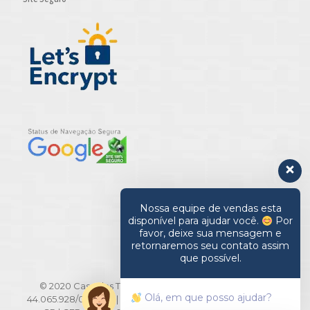
Nossa equipe de vendas esta
disponível para ajudar você.
Por
favor, deixe sua mensagem e
retornaremos seu contato assim
que possível.
© 2020 Casa das Toalhas. All Rights Reserved | CNPJ:
Olá, em que posso ajudar?
44.065.928/0001-20 | Rua Barão de Ladário, 516/518 - Brás -