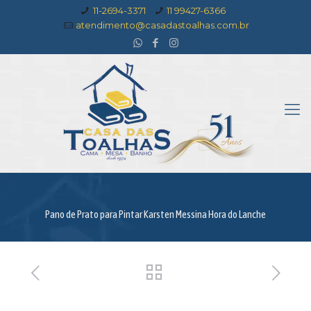
11-2694-3371
11 99427-6366
atendimento@casadastoalhas.com.br
Pano de Prato para Pintar Karsten Messina Hora do Lanche