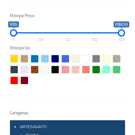
Filtre por Preço
R$5
R$639
5
164
322
481
639
Filtre por Cor
Categorias
ARTESANATO
Banho