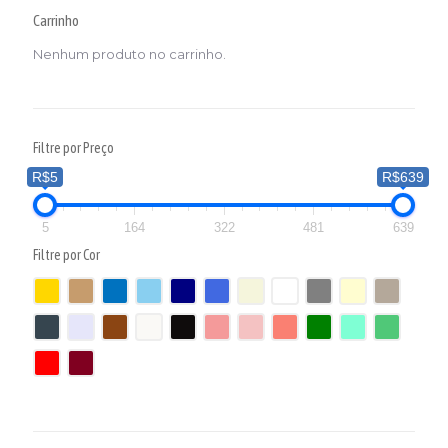
Carrinho
Nenhum produto no carrinho.
Filtre por Preço
R$5
R$639
5
164
322
481
639
Filtre por Cor