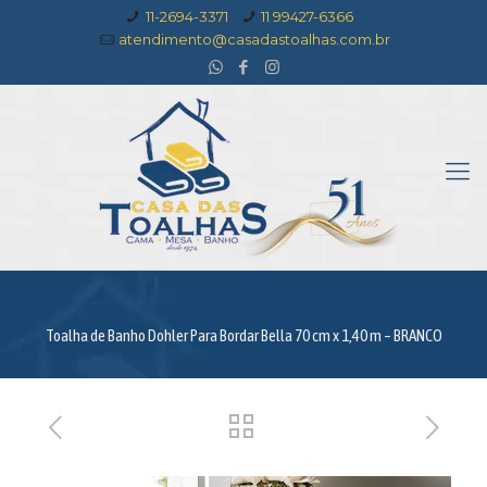
11-2694-3371
11 99427-6366
atendimento@casadastoalhas.com.br
Toalha de Banho Dohler Para Bordar Bella 70 cm x 1,40 m – BRANCO