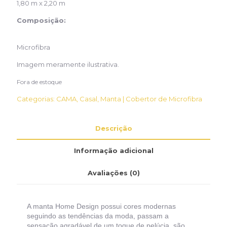
1,80 m x 2,20 m
Composição:
Microfibra
Imagem meramente ilustrativa.
Fora de estoque
Categorias:
CAMA
,
Casal
,
Manta | Cobertor de Microfibra
Descrição
Informação adicional
Avaliações (0)
A manta Home Design possui cores modernas
seguindo as tendências da moda, passam a
sensação agradável de um toque de pelúcia, são