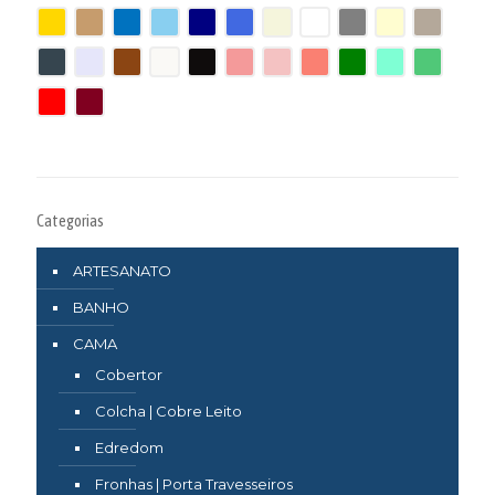
Categorias
ARTESANATO
BANHO
CAMA
Cobertor
Colcha | Cobre Leito
Edredom
Fronhas | Porta Travesseiros