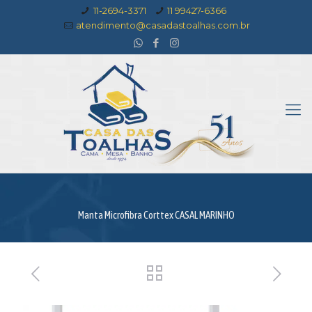
11-2694-3371
11 99427-6366
atendimento@casadastoalhas.com.br
Manta Microfibra Corttex CASAL MARINHO