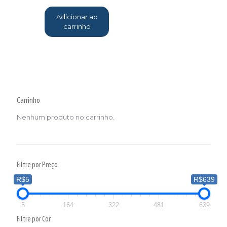
Adicionar ao
carrinho
Carrinho
Nenhum produto no carrinho.
Filtre por Preço
R$5
R$639
5
164
322
481
639
Filtre por Cor