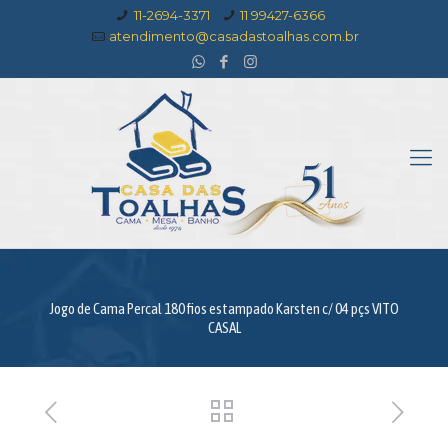
11-2694-3371
11 99427-6366
atendimento@casadastoalhas.com.br
Jogo de Cama Percal 180 fios estampado Karsten c/ 04 pçs VITO
CASAL