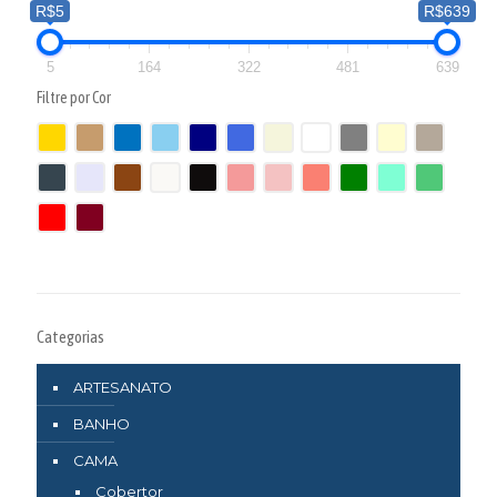
R$5
R$639
5
164
322
481
639
Filtre por Cor
Categorias
ARTESANATO
BANHO
CAMA
Cobertor