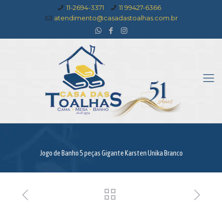
11-2694-3371
11 99427-6366
atendimento@casadastoalhas.com.br
Jogo de Banho 5 peças Gigante Karsten Unika Branco