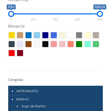
R$5
R$639
5
164
322
481
639
Filtre por Cor
Categorias
ARTESANATO
BANHO
Jogo de Banho