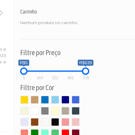
Carrinho
Nenhum produto no carrinho.
s e
Filtre por Preço
233
s e
R$5
R$639
5
164
322
481
639
Filtre por Cor