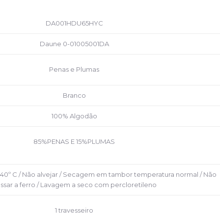
DA001HDU65HYC
Daune 0-01005001DA
Penas e Plumas
Branco
100% Algodão
85%PENAS E 15%PLUMAS
40º C / Não alvejar / Secagem em tambor temperatura normal / Não
ssar a ferro / Lavagem a seco com percloretileno
1 travesseiro