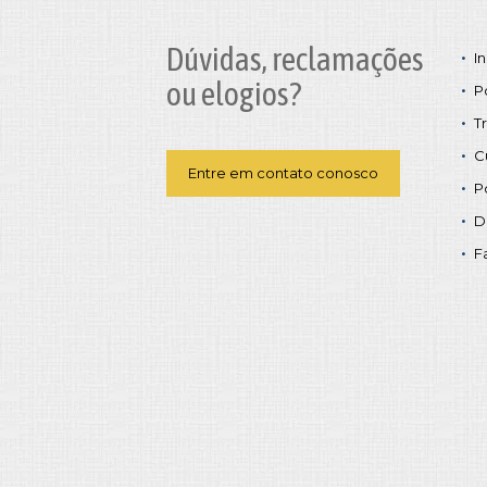
Dúvidas, reclamações
In
ou elogios?
P
T
C
Entre em contato conosco
P
D
F