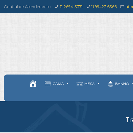
Central de Atendimento
11-2694-3371
11 99427-6366
ate
CAMA
MESA
BANHO
Tr