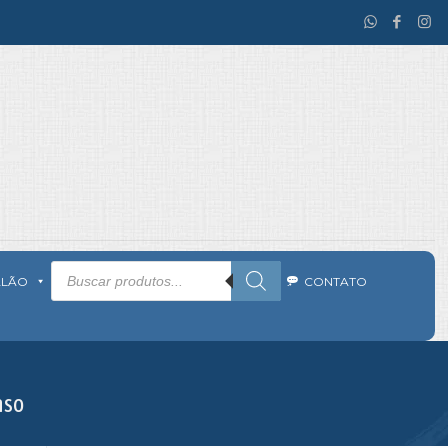
Pesquisar
produtos
ALÃO
CONTATO
nso