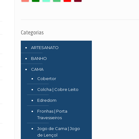
Categorias
ARTESANATO
BANHO
CAMA
Cobertor
Colcha | Cobre Leito
Edredom
Fronhas | Porta
Travesseiros
Jogo de Cama | Jogo
de Lençol