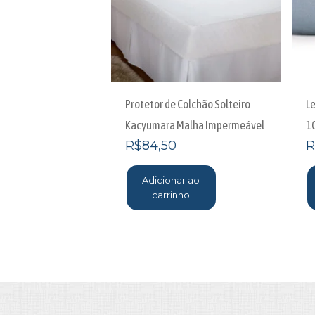
Protetor de Colchão Solteiro
Le
Kacyumara Malha Impermeável
1
R$
84,50
R
Adicionar ao
carrinho