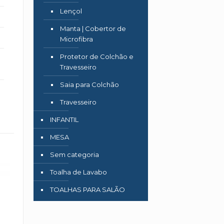
Lençol
Manta | Cobertor de
Microfibra
Protetor de Colchão e
Travesseiro
Saia para Colchão
Travesseiro
INFANTIL
MESA
Sem categoria
Toalha de Lavabo
TOALHAS PARA SALÃO