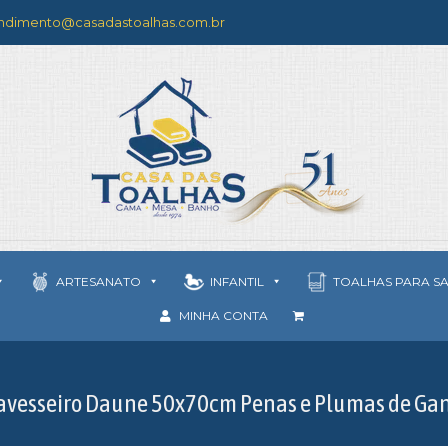
ndimento@casadastoalhas.com.br
ARTESANATO
INFANTIL
TOALHAS PARA S
MINHA CONTA
avesseiro Daune 50x70cm Penas e Plumas de Ga