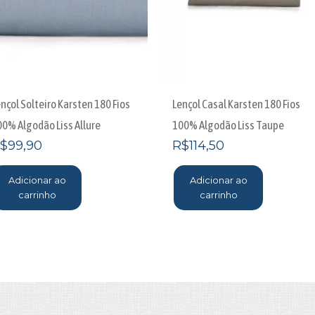
nçol Solteiro Karsten 180 Fios
Lençol Casal Karsten 180 Fios
00% Algodão Liss Allure
100% Algodão Liss Taupe
$
99,90
R$
114,50
Adicionar ao
Adicionar ao
carrinho
carrinho