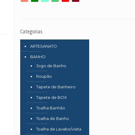
Categorias
ARTESANATO
BANHO
Jogo de Banho
Roupão
Tapete de Banheiro
Tapete de BOX
Toalha Banhão
Toalha de Banho
Toalha de Lavabo/visita