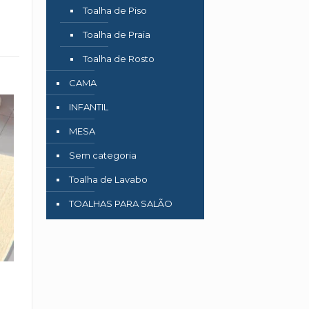
Toalha de Piso
Toalha de Praia
Toalha de Rosto
CAMA
INFANTIL
MESA
Sem categoria
Toalha de Lavabo
TOALHAS PARA SALÃO