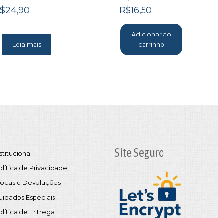
$
24,90
R$
16,50
Adicionar ao
Leia mais
carrinho
Site Seguro
stitucional
olítica de Privacidade
rocas e Devoluções
uidados Especiais
olítica de Entrega