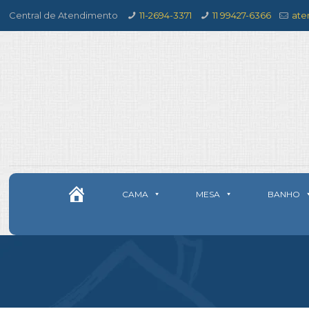
Central de Atendimento
11-2694-3371
11 99427-6366
ate
CAMA
MESA
BANHO