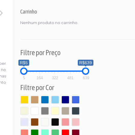
Carrinho
Nenhum produto no carrinho.
Filtre por Preço
R$5
R$639
per
 no
lhas
5
164
322
481
639
nto
Filtre por Cor