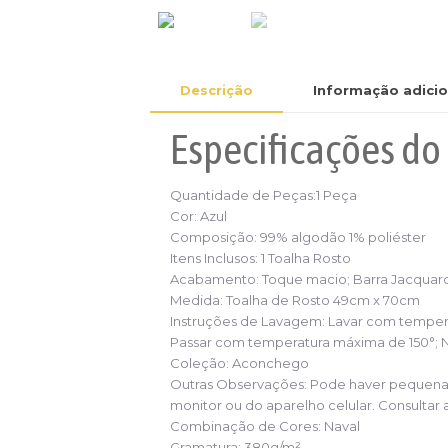
Descrição
Informação adicio
Especificações
do
Quantidade de Peças:
1 Peça
Cor: Azul
Composição:
99% algodão 1% poliéster
Itens Inclusos: 1 Toalha Rosto
Acabamento:
Toque macio; Barra Jacquar
Medida: Toalha de Rosto 49cm x 70cm
Instruções de Lavagem:
Lavar com tempera
Passar com temperatura máxima de 150°; N
Coleção:
Aconchego
Outras Observações:
Pode haver pequena 
monitor ou do aparelho celular. Consultar 
Combinação de Cores: Naval
Gramatura:
380g/m²