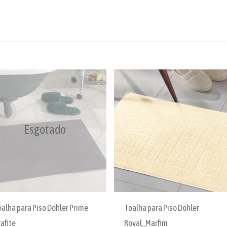
Esgotado
oalha para Piso Dohler Prime
Toalha para Piso Dohler
afite
Royal_Marfim