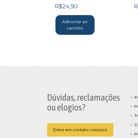
R$
24,90
R
Adicionar ao
carrinho
Dúvidas, reclamações
In
ou elogios?
P
T
C
Entre em contato conosco
P