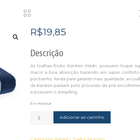
R$
19,85
Descrição
As toalhas Rosto Karsten Madri, possuem toque su
macio e boa absorção trazendo um super conforto
pós banho. Ainda para garantir mais qualidade, as toa
da Karsten passam pelo processo de pré-encolhime
e possuem o antipilling.
Em estoque
Adicionar ao carrinho
Categorias:
BANHO
,
Toalha de Rosto