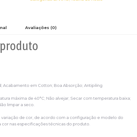
nal
Avaliações (0)
 produto
d; Acabamento em Cotton; Boa Absorção; Antipiling
tura máxima de 40°C; Não alvejar; Secar com temperatura baixa;
ão limpar a seco.
variação de cor, de acordo com a configuração e modelo do
a cor nas especificações técnicas do produto.