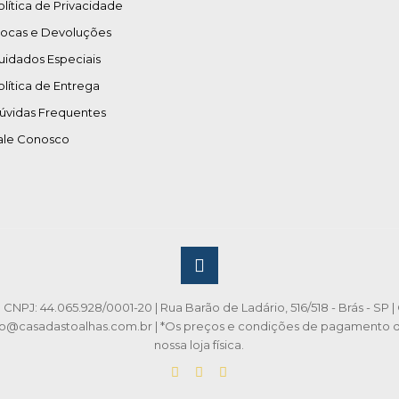
olítica de Privacidade
rocas e Devoluções
uidados Especiais
olítica de Entrega
úvidas Frequentes
ale Conosco
CNPJ: 44.065.928/0001-20 | Rua Barão de Ladário, 516/518 - Brás - SP | 
to@casadastoalhas.com.br | *Os preços e condições de pagamento da 
nossa loja física.