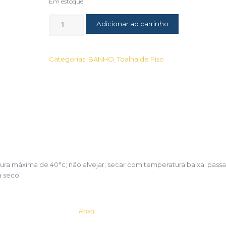
Em estoque
Adicionar ao carrinho
Categorias:
BANHO
,
Toalha de Piso
ra máxima de 40°c; não alvejar; secar com temperatura baixa; passa
a seco
Rosa