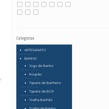
Categorias
ARTESANATO
BANHO
Jogo de Banho
Roupão
r
Tapete de Banheiro
Tapete de BOX
Toalha Banhão
Toalha de Banho