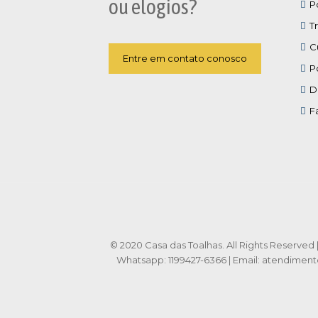
ou elogios?
P
T
C
Entre em contato conosco
P
D
F
© 2020 Casa das Toalhas. All Rights Reserved | 
Whatsapp: 1199427-6366 | Email: atendimen