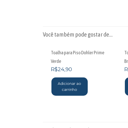
Você também pode gostar de…
Toalha para Piso Dohler Prime
T
Verde
B
R$
24,90
R
Adicionar ao
carrinho