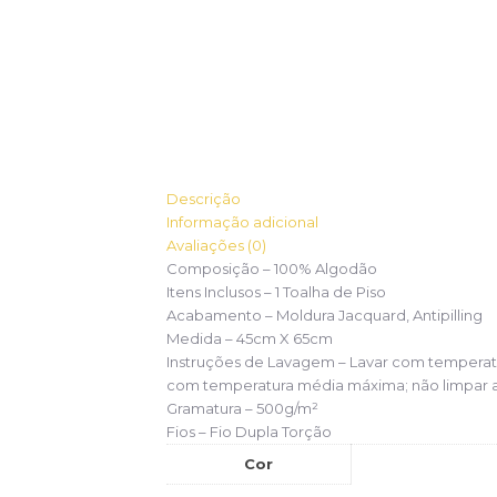
Descrição
Informação adicional
Avaliações (0)
Composição – 100% Algodão
Itens Inclusos –
1 Toalha de Piso
Acabamento –
Moldura Jacquard, Antipilling
Medida –
45cm X 65cm
Instruções de Lavagem –
Lavar com temperatu
com temperatura média máxima; não limpar 
Gramatura – 500g/m²
Fios –
Fio Dupla Torção
Cor