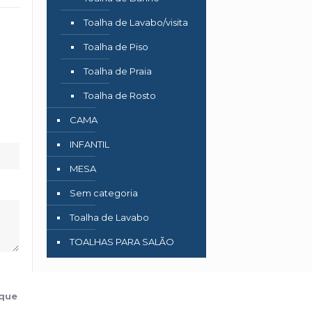
Toalha de Lavabo/visita
Toalha de Piso
Toalha de Praia
Toalha de Rosto
CAMA
INFANTIL
MESA
Sem categoria
Toalha de Lavabo
TOALHAS PARA SALÃO
 que