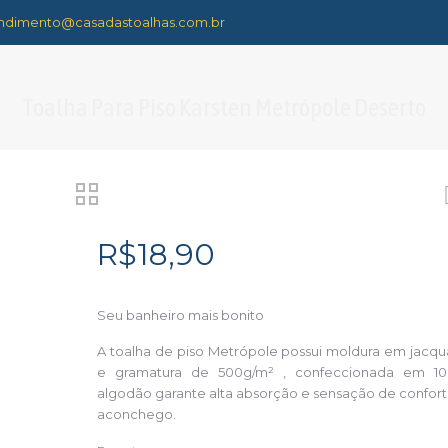
ndimento@casadastoalhas.com.br
Toalha Para Piso Karsten Metrópole Deserto
R$
18,90
Seu banheiro mais bonito
A toalha de piso Metrópole possui moldura em jacqu
e gramatura de 500g/m² , confeccionada em 1
algodão garante alta absorção e sensação de confort
aconchego.