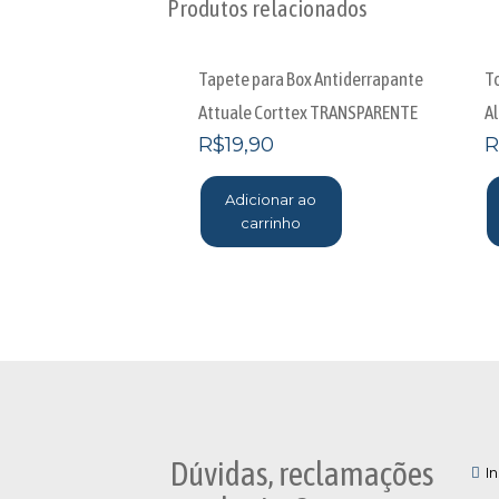
Produtos relacionados
Tapete para Box Antiderrapante
T
Attuale Corttex TRANSPARENTE
A
R$
19,90
R
Adicionar ao
carrinho
Dúvidas, reclamações
In