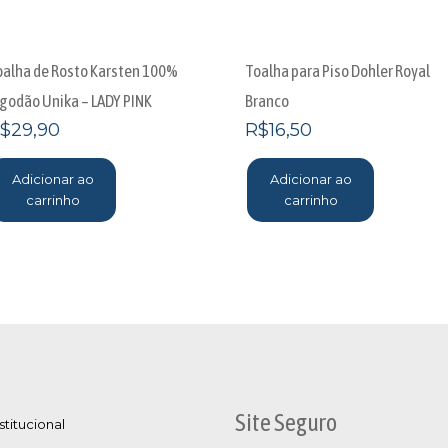
oalha de Rosto Karsten 100%
Toalha para Piso Dohler Royal
lgodão Unika – LADY PINK
Branco
$
29,90
R$
16,50
Adicionar ao
Adicionar ao
carrinho
carrinho
Site Seguro
stitucional