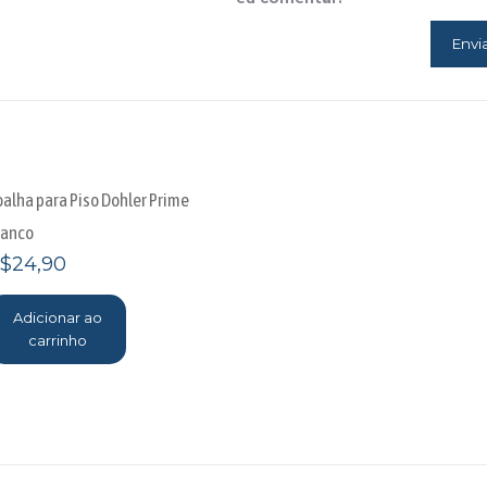
oalha para Piso Dohler Prime
ranco
$
24,90
Adicionar ao
carrinho