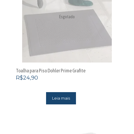
Esgotado
Toalha para Piso Dohler Prime Grafite
R$
24,90
Leia mais