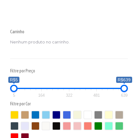
Carrinho
Nenhum produto no carrinho.
Filtre por Preço
R$5
R$639
5
164
322
481
639
Filtre por Cor