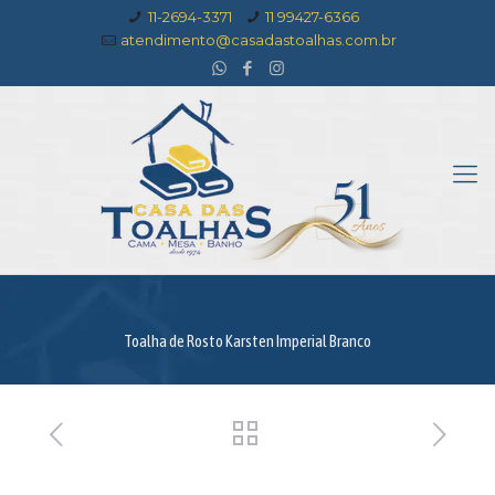
11-2694-3371
11 99427-6366
atendimento@casadastoalhas.com.br
Toalha de Rosto Karsten Imperial Branco