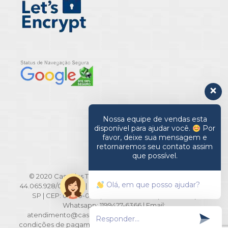
Nossa equipe de vendas esta
disponível para ajudar você.
Por
favor, deixe sua mensagem e
retornaremos seu contato assim
que possível.
© 2020 Casa das Toalhas. All Rights Reserved | CNPJ:
Olá, em que posso ajudar?
44.065.928/0001-20 | Rua Barão de Ladário, 516/518 - Brás -
SP | CEP: 03010-000 | TEL: 11-2694-3371 | 2694-3291 |
Whatsapp: 1199427-6366 | Email:
atendimento@casadastoalhas.com.br | *Os preços e
condições de pagamento da nossa loja virtual podem ser