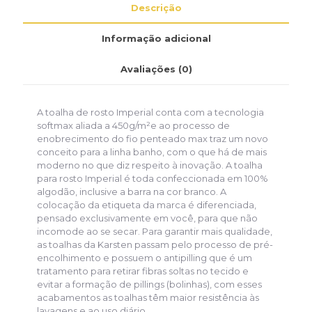
Descrição
Informação adicional
Avaliações (0)
A toalha de rosto Imperial conta com a tecnologia
softmax aliada a 450g/m²e ao processo de
enobrecimento do fio penteado max traz um novo
conceito para a linha banho, com o que há de mais
moderno no que diz respeito à inovação. A toalha
para rosto Imperial é toda confeccionada em 100%
algodão, inclusive a barra na cor branco. A
colocação da etiqueta da marca é diferenciada,
pensado exclusivamente em você, para que não
incomode ao se secar. Para garantir mais qualidade,
as toalhas da Karsten passam pelo processo de pré-
encolhimento e possuem o antipilling que é um
tratamento para retirar fibras soltas no tecido e
evitar a formação de pillings (bolinhas), com esses
acabamentos as toalhas têm maior resistência às
lavagens e ao uso diário.