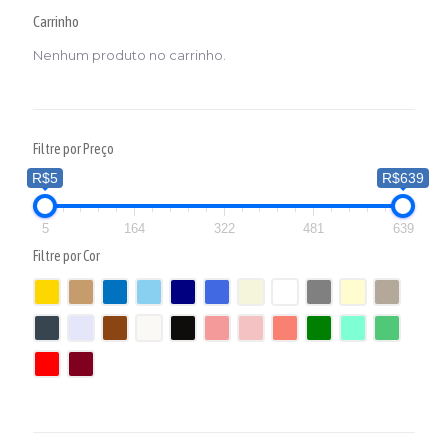
Carrinho
Nenhum produto no carrinho.
Filtre por Preço
R$5
R$639
5
164
322
481
639
Filtre por Cor