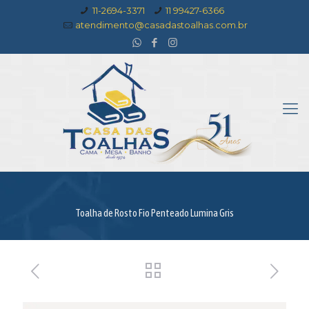
11-2694-3371
11 99427-6366
atendimento@casadastoalhas.com.br
Toalha de Rosto Fio Penteado Lumina Gris