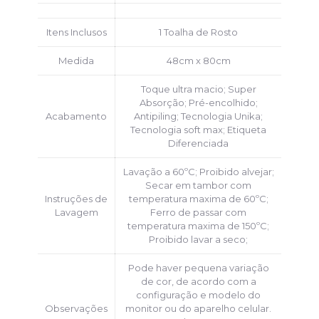
Itens Inclusos
1 Toalha de Rosto
Medida
48cm x 80cm
Toque ultra macio; Super
Absorção; Pré-encolhido;
Acabamento
Antipiling; Tecnologia Unika;
Tecnologia soft max; Etiqueta
Diferenciada
Lavação a 60ºC; Proibido alvejar;
Secar em tambor com
Instruções de
temperatura maxima de 60ºC;
Lavagem
Ferro de passar com
temperatura maxima de 150ºC;
Proibido lavar a seco;
Pode haver pequena variação
de cor, de acordo com a
configuração e modelo do
Observações
monitor ou do aparelho celular.