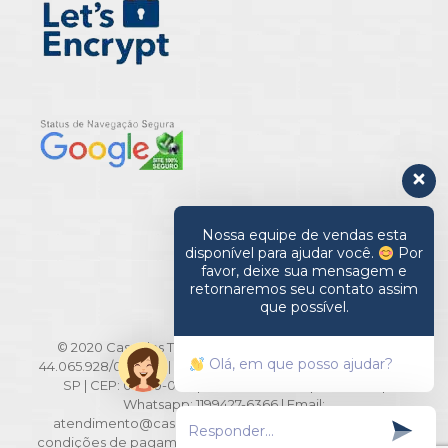
Nossa equipe de vendas esta
disponível para ajudar você.
Por
favor, deixe sua mensagem e
retornaremos seu contato assim
que possível.
© 2020 Casa das Toalhas. All Rights Reserved | CNPJ:
Olá, em que posso ajudar?
44.065.928/0001-20 | Rua Barão de Ladário, 516/518 - Brás -
SP | CEP: 03010-000 | TEL: 11-2694-3371 | 2694-3291 |
Whatsapp: 1199427-6366 | Email:
atendimento@casadastoalhas.com.br | *Os preços e
condições de pagamento da nossa loja virtual podem ser