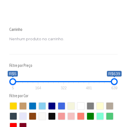
Carrinho
Nenhum produto no carrinho.
Filtre por Preço
R$5
R$639
5
164
322
481
639
Filtre por Cor