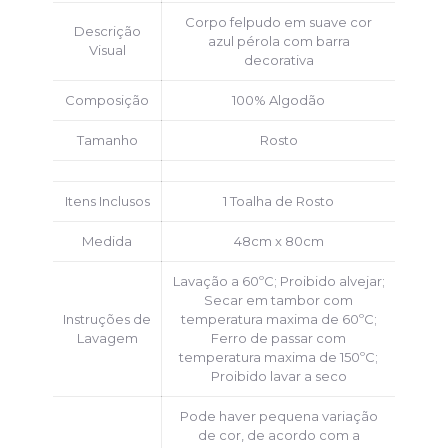
Corpo felpudo em suave cor
Descrição
azul pérola com barra
Visual
decorativa
Composição
100% Algodão
Tamanho
Rosto
Itens Inclusos
1 Toalha de Rosto
Medida
48cm x 80cm
Lavação a 60ºC; Proibido alvejar;
Secar em tambor com
Instruções de
temperatura maxima de 60ºC;
Lavagem
Ferro de passar com
temperatura maxima de 150ºC;
Proibido lavar a seco
Pode haver pequena variação
de cor, de acordo com a