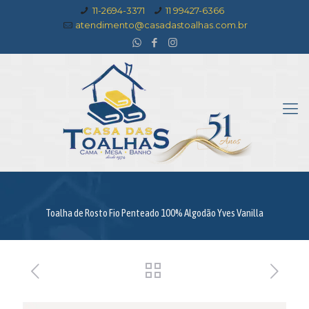
11-2694-3371
11 99427-6366
atendimento@casadastoalhas.com.br
Toalha de Rosto Fio Penteado 100% Algodão Yves Vanilla