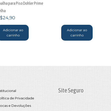
oalha para Piso Dohler Prime
elha
$
24,90
Adicionar ao
Adicionar ao
carrinho
carrinho
Site Seguro
stitucional
olítica de Privacidade
rocas e Devoluções