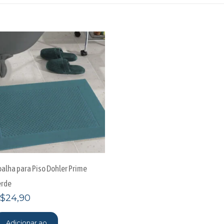
oalha para Piso Dohler Prime
erde
$
24,90
Adicionar ao