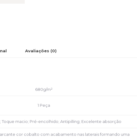
nal
Avaliações (0)
680g/m²
1 Peça
; Toque macio; Pré-encolhido; Antipilling; Excelente absorção
rcante cor cobalto com acabamento nas laterais formando uma