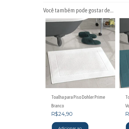
Você também pode gostar de…
Toalha para Piso Dohler Prime
T
Branco
V
R$
24,90
R
Adicionar ao