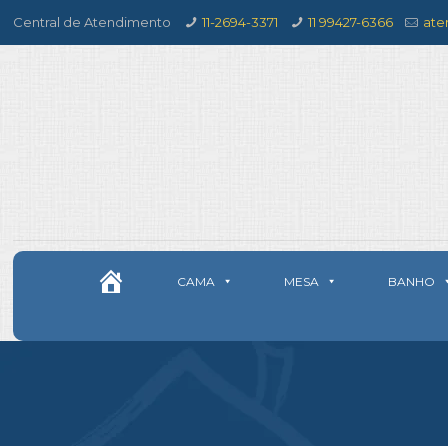
Central de Atendimento
11-2694-3371
11 99427-6366
ate
CAMA
MESA
BANHO