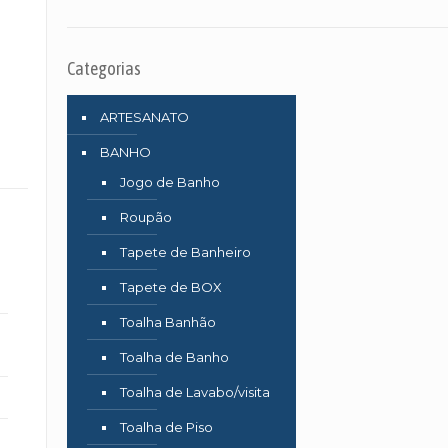
Categorias
ARTESANATO
BANHO
Jogo de Banho
Roupão
Tapete de Banheiro
Tapete de BOX
Toalha Banhão
Toalha de Banho
Toalha de Lavabo/visita
Toalha de Piso