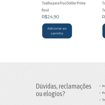
Toalha para Piso Dohler Prime
T
Rosê
T
R$
24,90
R
Adicionar ao
carrinho
Dúvidas, reclamações
In
ou elogios?
P
T