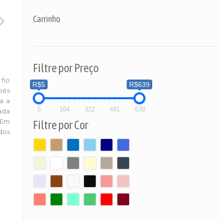
Carrinho
Filtre por Preço
 fio
R$5
R$639
pés
a a
5
164
322
481
639
ada
 Em
Filtre por Cor
dos