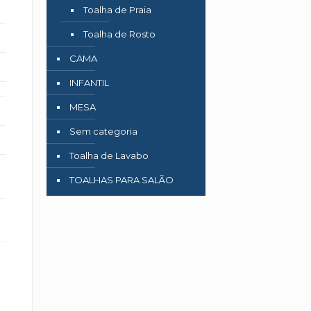
Toalha de Praia
Toalha de Rosto
CAMA
INFANTIL
MESA
Sem categoria
Toalha de Lavabo
TOALHAS PARA SALÃO