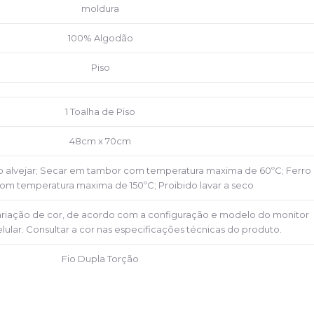
moldura
100% Algodão
Piso
1 Toalha de Piso
48cm x 70cm
do alvejar; Secar em tambor com temperatura maxima de 60ºC; Ferro
om temperatura maxima de 150ºC; Proibido lavar a seco
riação de cor, de acordo com a configuração e modelo do monitor
lular. Consultar a cor nas especificações técnicas do produto.
Fio Dupla Torção