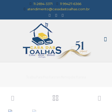
11-2694-3371
11 99427-6366
atendimento@casadastoalhas.com.br
Toalha Para Piso Karsten Metrópole Platina