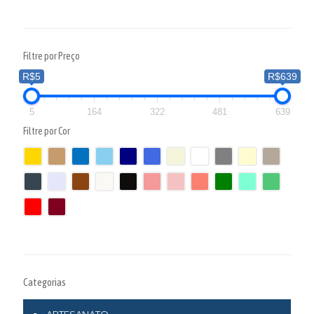
Filtre por Preço
R$5
R$639
5
164
322
481
639
Filtre por Cor
Categorias