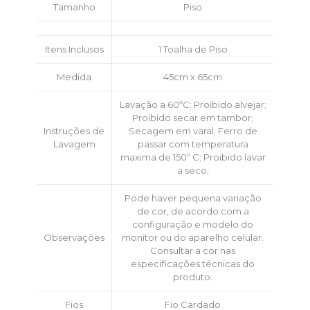
Tamanho
Piso
Itens Inclusos
1 Toalha de Piso
Medida
45cm x 65cm
Lavação a 60ºC; Proibido alvejar;
Proibido secar em tambor;
Instruções de
Secagem em varal; Ferro de
Lavagem
passar com temperatura
maxima de 150º C; Proibido lavar
a seco;
Pode haver pequena variação
de cor, de acordo com a
configuração e modelo do
Observações
monitor ou do aparelho celular.
Consultar a cor nas
especificações técnicas do
produto.
Fios
Fio Cardado