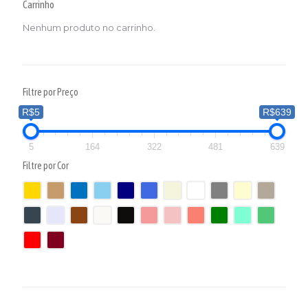
Carrinho
Nenhum produto no carrinho.
Filtre por Preço
R$5
R$639
5
164
322
481
639
Filtre por Cor