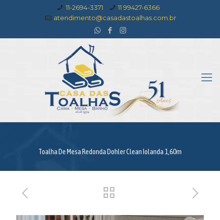
11-2694-3371
11 99427-6366
atendimento@casadastoalhas.com.br
Toalha De Mesa Redonda Dohler Clean Iolanda 1,60m