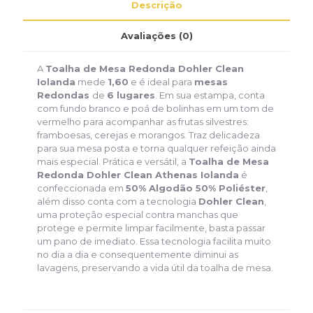
Descrição
Avaliações (0)
A
Toalha de Mesa Redonda Dohler Clean
Iolanda
mede
1,60
e é ideal para
mesas
Redondas
de
6 lugares
. Em sua estampa, conta
com fundo branco e poá de bolinhas em um tom de
vermelho para acompanhar as frutas silvestres:
framboesas, cerejas e morangos. Traz delicadeza
para sua mesa posta e torna qualquer refeição ainda
mais especial. Prática e versátil, a
Toalha de Mesa
Redonda Dohler Clean Athenas Iolanda
é
confeccionada em
50% Algodão 50% Poliéster
,
além disso conta com a tecnologia
Dohler Clean
,
uma proteção especial contra manchas que
protege e permite limpar facilmente, basta passar
um pano de imediato. Essa tecnologia facilita muito
no dia a dia e consequentemente diminui as
lavagens, preservando a vida útil da toalha de mesa.