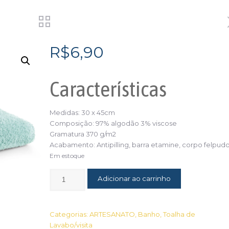
R$
6,90
Características
Medidas: 30 x 45cm
Composição: 97% algodão 3% viscose
Gramatura 370 g/m2
Acabamento: Antipilling, barra etamine, corpo felpud
Em estoque
Adicionar ao carrinho
Categorias:
ARTESANATO
,
Banho
,
Toalha de
Lavabo/visita