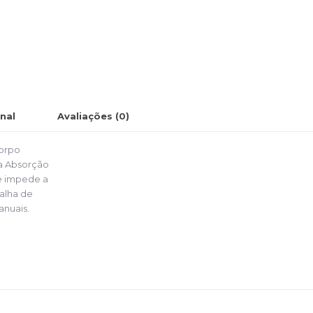
nal
Avaliações (0)
corpo
a Absorção
ue impede a
oalha de
anuais.