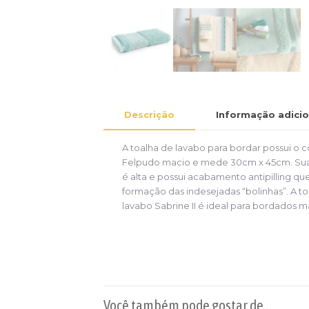
Descrição
Informação adicio
A toalha de lavabo para bordar possui o 
Felpudo macio e mede 30cm x 45cm. Su
é alta e possui acabamento antipilling q
formação das indesejadas “bolinhas”. A t
lavabo Sabrine II é ideal para bordados m
Você também pode gostar de…