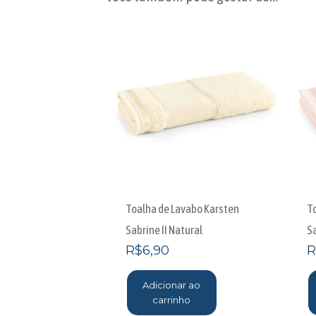
Toalha de Lavabo Karsten
T
Sabrine II Natural
S
R$
6,90
R
Adicionar ao
carrinho