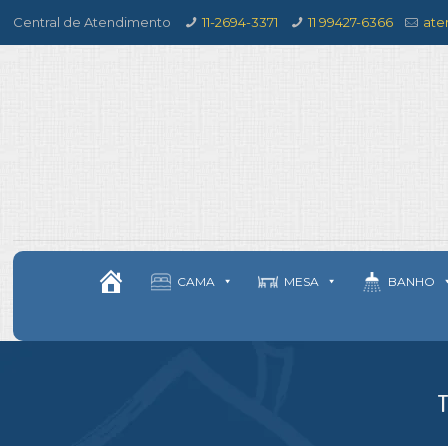
Central de Atendimento
11-2694-3371
11 99427-6366
ate
CAMA
MESA
BANHO
T