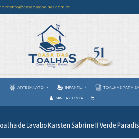
ndimento@casadastoalhas.com.br
ARTESANATO
INFANTIL
TOALHAS PARA S
MINHA CONTA
oalha de Lavabo Karsten Sabrine II Verde Paradi