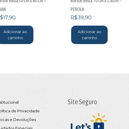
rdar Bella 50 cm x 80 cm –
Bordar Bella 70 cm x 1,40 m –
RAN
PÉROLA
$
17,90
R$
39,90
Adicionar ao
Adicionar ao
carrinho
carrinho
Site Seguro
stitucional
olítica de Privacidade
rocas e Devoluções
uidados Especiais