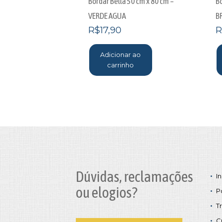
Bordar Bella 50 cm x 80 cm –
Bo
VERDE AGUA
B
R$
17,90
R
Adicionar ao
carrinho
Dúvidas, reclamações
In
ou elogios?
P
T
C