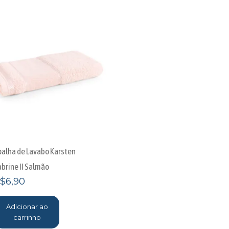
oalha de Lavabo Karsten
abrine II Salmão
$
6,90
Adicionar ao
carrinho