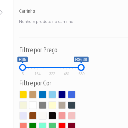
Carrinho
Nenhum produto no carrinho.
Filtre por Preço
R$5
R$639
5
164
322
481
639
o
Filtre por Cor