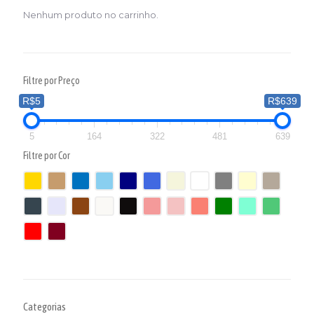
Nenhum produto no carrinho.
Filtre por Preço
R$5
R$639
5
164
322
481
639
Filtre por Cor
Categorias