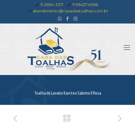
11-2694-3371
11 99427-6366
atendimento@casadastoalhas.com.br
Toalha de Lavabo Karsten Sabrine II Rosa