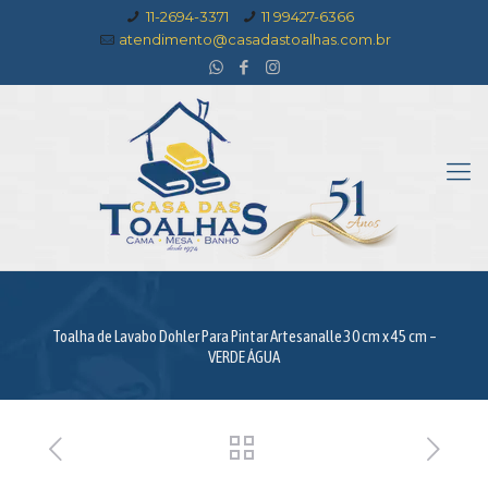
11-2694-3371
11 99427-6366
atendimento@casadastoalhas.com.br
Toalha de Lavabo Dohler Para Pintar Artesanalle 30 cm x 45 cm –
VERDE ÁGUA