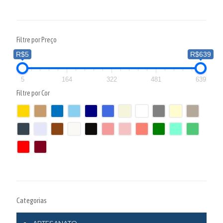
Filtre por Preço
R$5
R$639
5
164
322
481
639
Filtre por Cor
Categorias
ARTESANATO