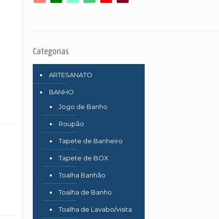
Categorias
ARTESANATO
BANHO
Jogo de Banho
Roupão
Tapete de Banheiro
Tapete de BOX
Toalha Banhão
Toalha de Banho
Toalha de Lavabo/visita