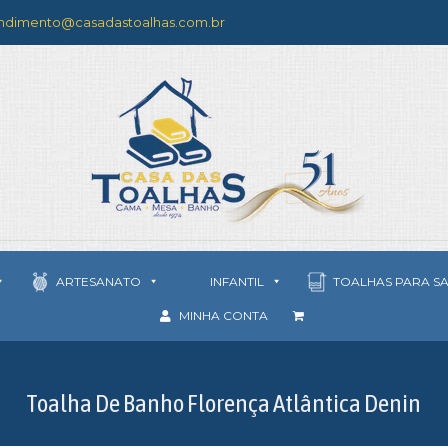
ndimento@casadastoalhas.com.br
ARTESANATO
INFANTIL
TOALHAS PARA S
MINHA CONTA
Toalha De Banho Florença Atlântica Denin