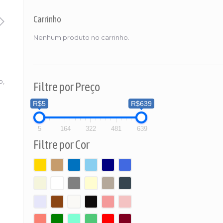
Carrinho
Nenhum produto no carrinho.
o,
Filtre por Preço
R$5
R$639
5
164
322
481
639
Filtre por Cor