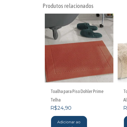
Produtos relacionados
Toalha para Piso Dohler Prime
T
Telha
A
R$
24,90
R
Adicionar ao