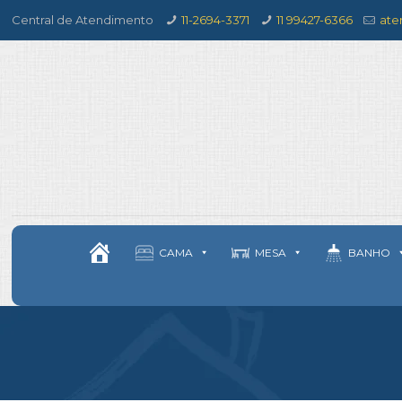
Central de Atendimento
11-2694-3371
11 99427-6366
ate
CAMA
MESA
BANHO