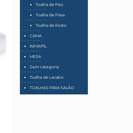
Toalha de Piso
Toalha de Praia
Toalha de Rosto
CAMA
INFANTIL
MESA
Sem categoria
Toalha de Lavabo
TOALHAS PARA SALÃO