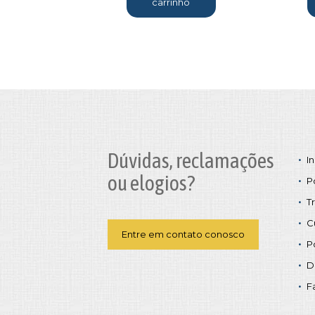
carrinho
Dúvidas, reclamações
In
ou elogios?
P
T
C
Entre em contato conosco
P
D
F