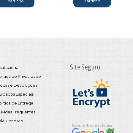
carrinho
carrinho
Site Seguro
stitucional
olítica de Privacidade
rocas e Devoluções
uidados Especiais
olítica de Entrega
úvidas Frequentes
ale Conosco