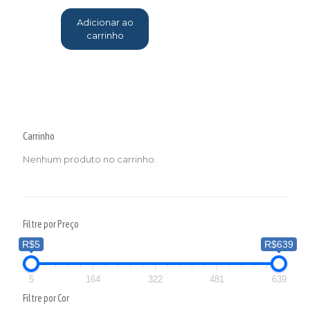
Adicionar ao
carrinho
Carrinho
Nenhum produto no carrinho.
Filtre por Preço
R$5
R$639
5
164
322
481
639
Filtre por Cor