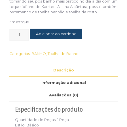
tornando seu pós banho mais prático no dia a dia com um
toque fofinho de Karsten. A linha Alcântara, possui também
os tamanho de toalha banhão e toalha de rosto.
Em estoque
Adicionar ao carrinho
Categorias:
BANHO
,
Toalha de Banho
Descrição
Informação adicional
Avaliações (0)
Especificações
do produto
Quantidade de Peças:
1 Peça
Estilo:
Básico