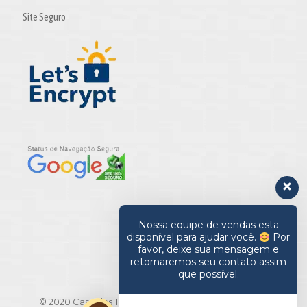
Site Seguro
Nossa equipe de vendas esta
disponível para ajudar você.
Por
favor, deixe sua mensagem e
retornaremos seu contato assim
que possível.
© 2020 Casa das Toalhas. All Rights Reserved | CNPJ: