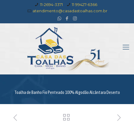
11-2694-3371
11 99427-6366
atendimento@casadastoalhas.com.br
Toalha de Banho Fio Penteado 100% Algodão Alcântara Deserto