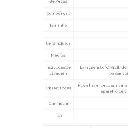
de Peças
Composição
Tamanho
Itens Inclusos
Medida
Instruções de
Lavação a 60ºC; Proibido
Lavagem
passar co
Pode haver pequena varia
Observações
aparelho celul
Gramatura
Fios