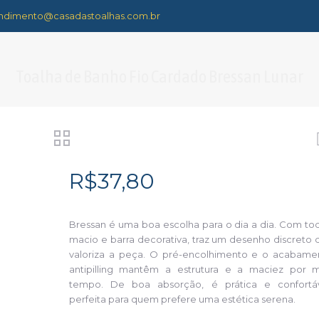
ndimento@casadastoalhas.com.br
Toalha de Banho Fio Cardado Bressan Lunar
R$
37,80
Bressan é uma boa escolha para o dia a dia. Com to
macio e barra decorativa, traz um desenho discreto 
valoriza a peça. O pré-encolhimento e o acabame
antipilling mantêm a estrutura e a maciez por m
tempo. De boa absorção, é prática e confortáv
perfeita para quem prefere uma estética serena.