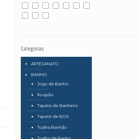
Categorias
ARTESANATO
BANHO
Jogo de Banho
Roupão
Tapete de Banheiro
Tapete de BOX
Toalha Banhão
Toalha de Banho