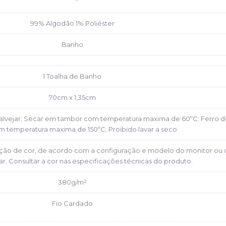
99% Algodão 1% Poliéster
Banho
1 Toalha de Banho
70cm x 1,35cm
 alvejar; Secar em tambor com temperatura maxima de 60ºC; Ferro d
m temperatura maxima de 150ºC; Proibido lavar a seco
ção de cor, de acordo com a configuração e modelo do monitor ou 
ar. Consultar a cor nas especificações técnicas do produto.
380g/m²
Fio Cardado