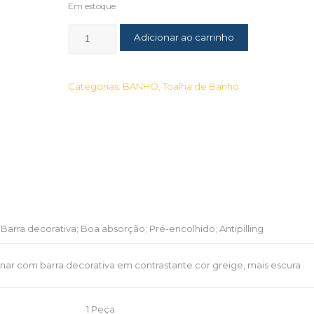
Em estoque
Adicionar ao carrinho
Categorias:
BANHO
,
Toalha de Banho
Barra decorativa; Boa absorção; Pré-encolhido; Antipilling
nar com barra decorativa em contrastante cor greige, mais escura
1 Peça