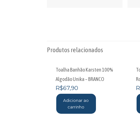
Produtos relacionados
Toalha Banhão Karsten 100%
T
Algodão Unika – BRANCO
R
R$
67,90
R
Adicionar ao
carrinho