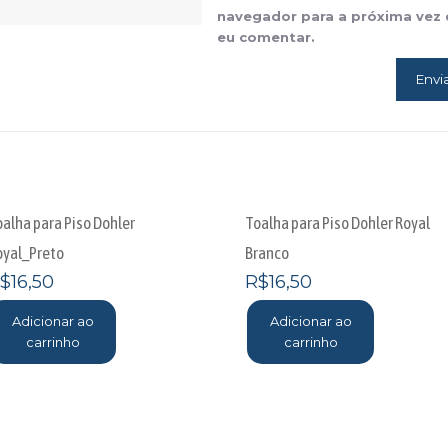
navegador para a próxima vez
eu comentar.
oalha para Piso Dohler
Toalha para Piso Dohler Royal
oyal_Preto
Branco
$
16,50
R$
16,50
Adicionar ao
Adicionar ao
carrinho
carrinho