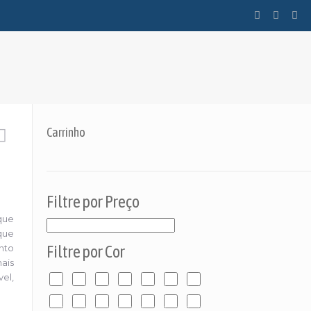
Carrinho
Filtre por Preço
que
que
nto
Filtre por Cor
ais
el,