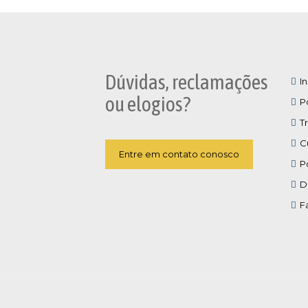
Dúvidas, reclamações
In
ou elogios?
P
T
C
Entre em contato conosco
P
D
F