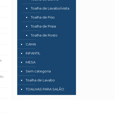
Toalha de Lavabo/visita
Toalha de Piso
Toalha de Praia
Toalha de Rosto
CAMA
INFANTIL
e
MESA
Sem categoria
do
Toalha de Lavabo
TOALHAS PARA SALÃO