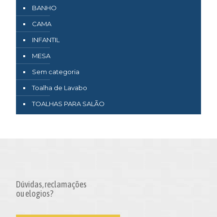
BANHO
CAMA
INFANTIL
MESA
Sem categoria
Toalha de Lavabo
TOALHAS PARA SALÃO
Dúvidas, reclamações
ou elogios?