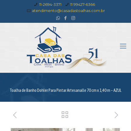
11-2694-3371
11 99427-6366
atendimento@casadastoalhas.com.br
Toalha de Banho Dohler Para Pintar Artesanalle 70 cm x 1,40 m – AZUL