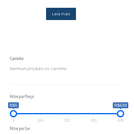
Leia mais
Carrinho
Nenhum produto no carrinho.
Filtre por Preço
R$5
R$639
5
164
322
481
639
Filtre por Cor