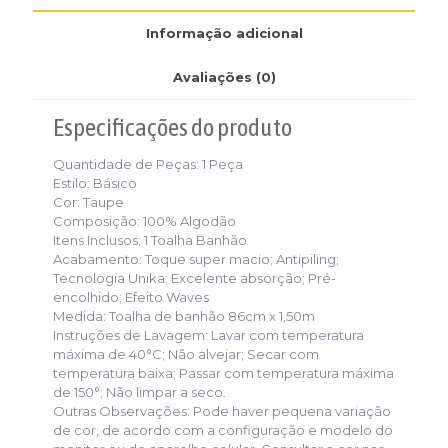
Informação adicional
Avaliações (0)
Especificações
do produto
Quantidade de Peças:
1 Peça
Estilo:
Básico
Cor: Taupe
Composição:
100% Algodão
Itens Inclusos:
1 Toalha Banhão
Acabamento:
Toque super macio; Antipiling;
Tecnologia Unika; Excelente absorção; Pré-
encolhido; Efeito Waves
Medida:
Toalha de banhão 86cm x 1,50m
Instruções de Lavagem:
Lavar com temperatura
máxima de 40°C; Não alvejar; Secar com
temperatura baixa; Passar com temperatura máxima
de 150°; Não limpar a seco.
Outras Observações: Pode haver pequena variação
de cor, de acordo com a configuração e modelo do