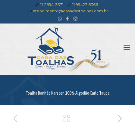
11-2694-3371
11 99427-6366
atendimento@casadastoalhas.com.br
Toalha Banhão Karsten 100% Algodão Carlo Taupe