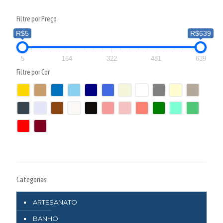
Filtre por Preço
R$5
R$639
5
164
322
481
639
Filtre por Cor
Categorias
ARTESANATO
BANHO