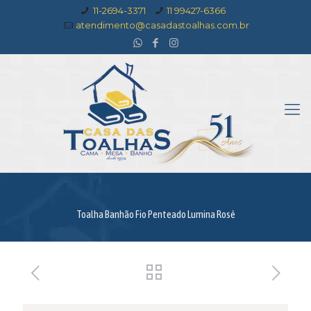
11-2694-3371
11 99427-6366
atendimento@casadastoalhas.com.br
Toalha Banhão Fio Penteado Lumina Rosé