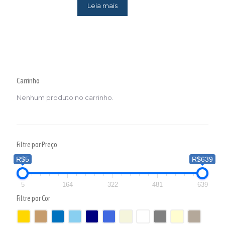
Leia mais
Carrinho
Nenhum produto no carrinho.
Filtre por Preço
R$5
R$639
5
164
322
481
639
Filtre por Cor