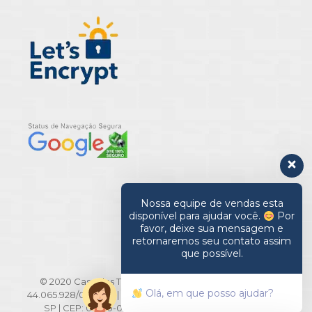
Nossa equipe de vendas esta
disponível para ajudar você.
Por
favor, deixe sua mensagem e
retornaremos seu contato assim
que possível.
© 2020 Casa das Toalhas. All Rights Reserved | CNPJ:
Olá, em que posso ajudar?
44.065.928/0001-20 | Rua Barão de Ladário, 516/518 - Brás -
SP | CEP: 03010-000 | TEL: 11-2694-3371 | 2694-3291 |