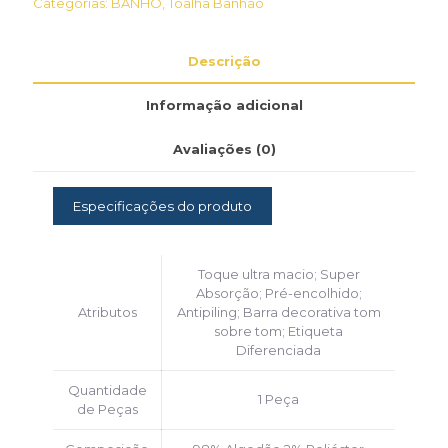
Categorias:
BANHO
,
Toalha Banhão
Descrição
Informação adicional
Avaliações (0)
Especificações do produto
Toque ultra macio; Super
Absorção; Pré-encolhido;
Atributos
Antipiling; Barra decorativa tom
sobre tom; Etiqueta
Diferenciada
Quantidade
1 Peça
de Peças