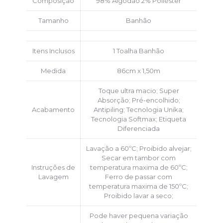
Composição
98% Algodão 2% Poliéster
Tamanho
Banhão
Itens Inclusos
1 Toalha Banhão
Medida
86cm x 1,50m
Toque ultra macio; Super
Absorção; Pré-encolhido;
Acabamento
Antipiling; Tecnologia Unika;
Tecnologia Softmax; Etiqueta
Diferenciada
Lavação a 60ºC; Proibido alvejar;
Secar em tambor com
Instruções de
temperatura maxima de 60ºC;
Lavagem
Ferro de passar com
temperatura maxima de 150ºC;
Proibido lavar a seco;
Pode haver pequena variação