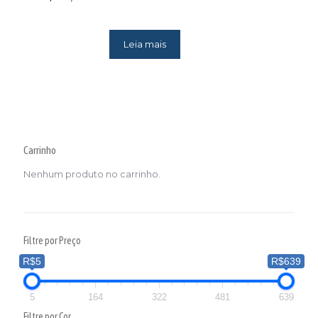
Leia mais
Carrinho
Nenhum produto no carrinho.
Filtre por Preço
R$5
R$639
5
164
322
481
639
Filtre por Cor