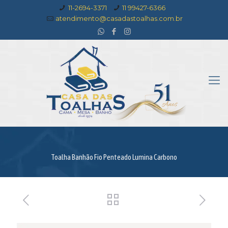
11-2694-3371
11 99427-6366
atendimento@casadastoalhas.com.br
Toalha Banhão Fio Penteado Lumina Carbono