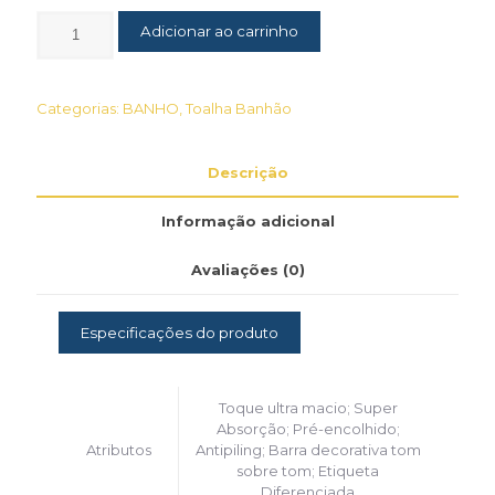
Adicionar ao carrinho
Categorias:
BANHO
,
Toalha Banhão
Descrição
Informação adicional
Avaliações (0)
Especificações do produto
Toque ultra macio; Super
Absorção; Pré-encolhido;
Atributos
Antipiling; Barra decorativa tom
sobre tom; Etiqueta
Diferenciada