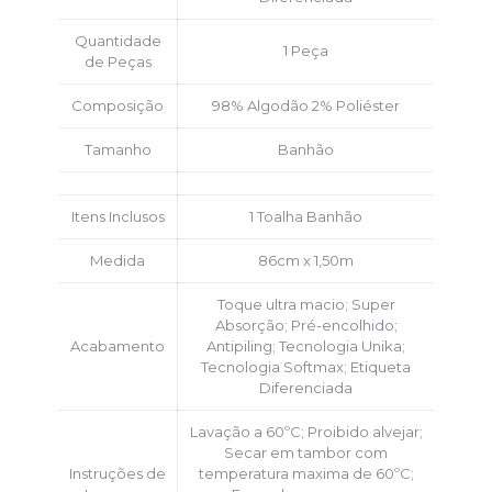
Quantidade
1 Peça
de Peças
Composição
98% Algodão 2% Poliéster
Tamanho
Banhão
Itens Inclusos
1 Toalha Banhão
Medida
86cm x 1,50m
Toque ultra macio; Super
Absorção; Pré-encolhido;
Acabamento
Antipiling; Tecnologia Unika;
Tecnologia Softmax; Etiqueta
Diferenciada
Lavação a 60ºC; Proibido alvejar;
Secar em tambor com
Instruções de
temperatura maxima de 60ºC;