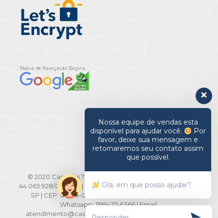
Nossa equipe de vendas esta
disponível para ajudar você.
Por
favor, deixe sua mensagem e
retornaremos seu contato assim
que possível.
© 2020 Casa das Toalhas. All Rights Reserved | CNPJ:
Olá, em que posso ajudar?
44.065.928/0001-20 | Rua Barão de Ladário, 516/518 - Brás -
SP | CEP: 03010-000 | TEL: 11-2694-3371 | 2694-3291 |
Whatsapp: 1199427-6366 | Email:
atendimento@casadastoalhas.com.br | *Os preços e