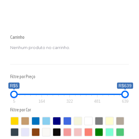
Carrinho
Nenhum produto no carrinho.
Filtre por Preço
R$5
R$639
5
164
322
481
639
Filtre por Cor