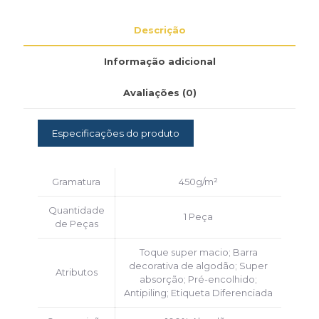
Descrição
Informação adicional
Avaliações (0)
Especificações do produto
Gramatura
450g/m²
Quantidade
1 Peça
de Peças
Toque super macio; Barra
decorativa de algodão; Super
Atributos
absorção; Pré-encolhido;
Antipiling; Etiqueta Diferenciada