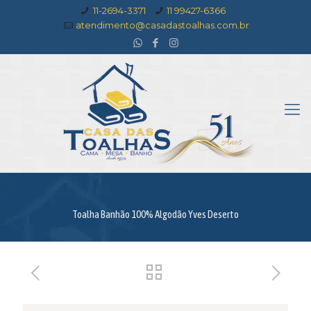
11-2694-3371
11 99427-6366
atendimento@casadastoalhas.com.br
Toalha Banhão 100% Algodão Yves Deserto