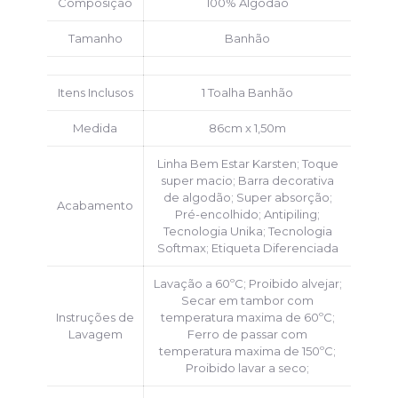
Composição
100% Algodão
Tamanho
Banhão
Itens Inclusos
1 Toalha Banhão
Medida
86cm x 1,50m
Linha Bem Estar Karsten; Toque
super macio; Barra decorativa
de algodão; Super absorção;
Acabamento
Pré-encolhido; Antipiling;
Tecnologia Unika; Tecnologia
Softmax; Etiqueta Diferenciada
Lavação a 60ºC; Proibido alvejar;
Secar em tambor com
Instruções de
temperatura maxima de 60ºC;
Lavagem
Ferro de passar com
temperatura maxima de 150ºC;
Proibido lavar a seco;