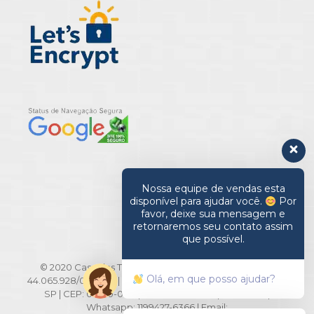
Nossa equipe de vendas esta
disponível para ajudar você.
Por
favor, deixe sua mensagem e
retornaremos seu contato assim
que possível.
© 2020 Casa das Toalhas. All Rights Reserved | CNPJ:
Olá, em que posso ajudar?
44.065.928/0001-20 | Rua Barão de Ladário, 516/518 - Brás -
SP | CEP: 03010-000 | TEL: 11-2694-3371 | 2694-3291 |
Whatsapp: 1199427-6366 | Email: