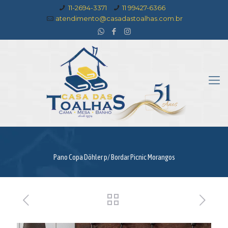
11-2694-3371
11 99427-6366
atendimento@casadastoalhas.com.br
Pano Copa Döhler p/ Bordar Picnic Morangos