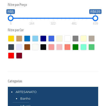
Filtre por Preço
R$5
R$639
5
164
322
481
639
Filtre por Cor
Categorias
ARTESANATO
Banho