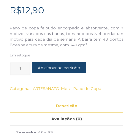
R$
12,90
Pano de copa felpudo encorpado e absorvente, com 7
motivos variados nas barras, tornando possível bordar um
motivo para cada dia da semana. A barra tem 40 pontos
livres na altura da mesma, com 340 g/m².
Em estoque
Adicionar ao carrinho
Categorias:
ARTESANATO
,
Mesa
,
Pano de Copa
Descrição
Avaliações (0)
Tamanho 45 x 70