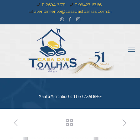
11-2694-3371
11 99427-6366
atendimento@casadastoalhas.com.br
Manta Microfibra Corttex CASAL BEGE