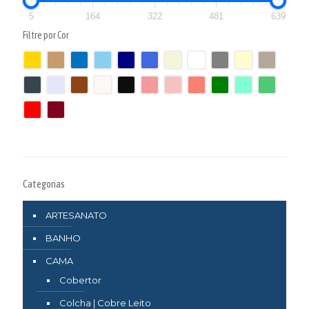
5
164
322
481
639
Filtre por Cor
Categorias
ARTESANATO
BANHO
CAMA
Cobertor
Colcha | Cobre Leito