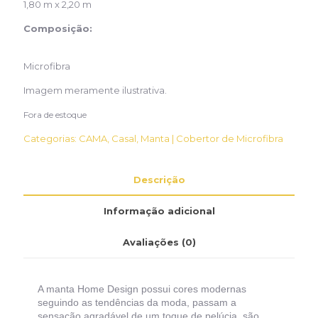
1,80 m x 2,20 m
Composição:
Microfibra
Imagem meramente ilustrativa.
Fora de estoque
Categorias:
CAMA
,
Casal
,
Manta | Cobertor de Microfibra
Descrição
Informação adicional
Avaliações (0)
A manta Home Design possui cores modernas
seguindo as tendências da moda, passam a
sensação agradável de um toque de pelúcia, são