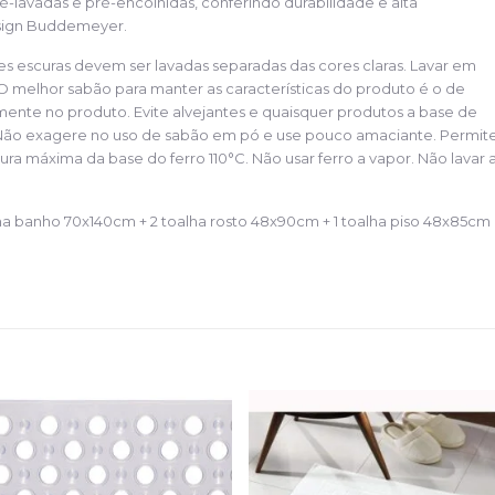
-lavadas e pré-encolhidas, conferindo durabilidade e alta
sign Buddemeyer.
res escuras devem ser lavadas separadas das cores claras. Lavar em
O melhor sabão para manter as características do produto é o de
ente no produto. Evite alvejantes e quaisquer produtos a base de
. Não exagere no uso de sabão em pó e use pouco amaciante. Permit
a máxima da base do ferro 110°C. Não usar ferro a vapor. Não lavar 
 banho 70x140cm + 2 toalha rosto 48x90cm + 1 toalha piso 48x85cm