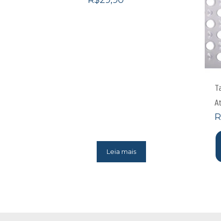
R$
29,90
T
A
R
Leia mais