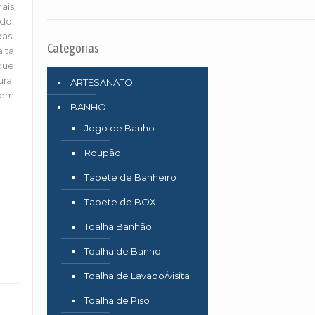
ais
do,
as.
Categorias
lta
que
ral
ARTESANATO
 em
BANHO
Jogo de Banho
Roupão
Tapete de Banheiro
Tapete de BOX
Toalha Banhão
Toalha de Banho
Toalha de Lavabo/visita
Toalha de Piso