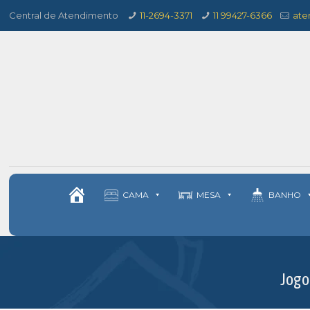
Central de Atendimento
11-2694-3371
11 99427-6366
ate
CAMA
MESA
BANHO
Jogo