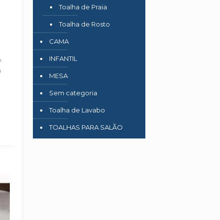
Toalha de Praia
Toalha de Rosto
CAMA
INFANTIL
e
a
MESA
Sem categoria
Toalha de Lavabo
TOALHAS PARA SALÃO