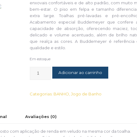
enxovais confortáveis e de alto padrão, com muito m
bem-estar. O piso em felpa e tamanho diferencia
extra large. Toalhas pré-lavadas e pré-encolhid
Acabamento especial Buddemeyer que confere a
capacidade de absorção, oferecendo maciez, to
delicado e volume acentuado, além de brilho natu
que realça as cores. A Buddemeyer é referência
qualidade e estilo.
Em estoque
Adicionar ao carrinho
Categorias:
BANHO
,
Jogo de Banho
nal
Avaliações (0)
e rosto com aplicação de renda em veludo na mesma cor da toalha.