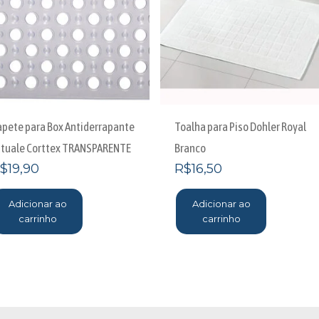
apete para Box Antiderrapante
Toalha para Piso Dohler Royal
ttuale Corttex TRANSPARENTE
Branco
$
19,90
R$
16,50
Adicionar ao
Adicionar ao
carrinho
carrinho