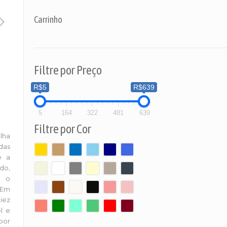
Carrinho
Filtre por Preço
R$5
R$639
5
164
322
481
639
Filtre por Cor
alha
adas
e a
do,
E o
 Em
iez
l e
por