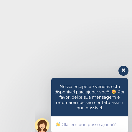
Nossa equipe de vendas esta
disponível para ajudar você.
Por
favor, deixe sua mensagem e
retornaremos seu contato assim
que possível.
Olá, em que posso ajudar?