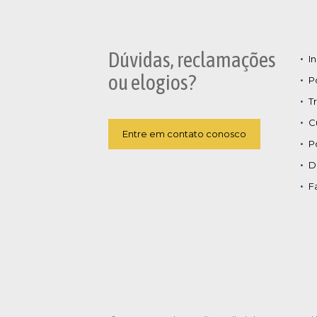
Dúvidas, reclamações
In
ou elogios?
P
T
C
Entre em contato conosco
P
D
F