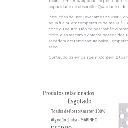
Toalhas em 100% algodão fio penteado. Pré
capacidade de absorção. Qualidade e de
Instruções de uso: Lavar antes de usar. Co
água fria ou em temperatura de até 60°C. 
coco ou neutro. Não colocar sabão diretam
cloro, eles atacam o corante dos tecidos
secadora em temperatura baixa. Temperatur
seco.
Conteúdo da embalagem: Contém: 2 toalha
Produtos relacionados
Esgotado
Toalha de Rosto Karsten 100%
Algodão Unika – MARINHO