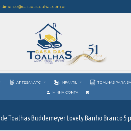
ndimento@casadastoalhas.com.br
ARTESANATO
INFANTIL
TOALHAS PARA S
MINHA CONTA
 de Toalhas Buddemeyer Lovely Banho Branco 5 