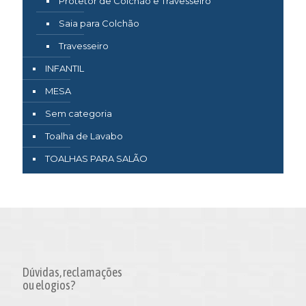
Protetor de Colchão e Travesseiro
Saia para Colchão
Travesseiro
INFANTIL
MESA
Sem categoria
Toalha de Lavabo
TOALHAS PARA SALÃO
Dúvidas, reclamações
ou elogios?