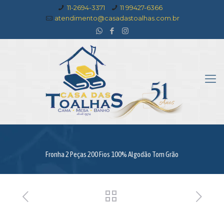
11-2694-3371
11 99427-6366
atendimento@casadastoalhas.com.br
Fronha 2 Peças 200 Fios 100% Algodão Tom Grão