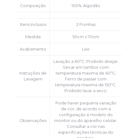
Composição
100% Algodão
Itens Inclusos
2 Fronhas
Medida
50cm x 70cm
Acabamento
Liso
Lavação a 60ºC; Proibido alvejar;
Secar em tambor com
Instruções de
temperatura maxima de 60ºC;
Lavagem
Ferro de passar com
temperatura maxima de 150ºC;
Proibido lavar a seco;
Pode haver pequena variação
de cor, de acordo com a
configuração e modelo do
Observações
monitor ou do aparelho celular.
Consultar a cor nas
especificações técnicas do
produto.