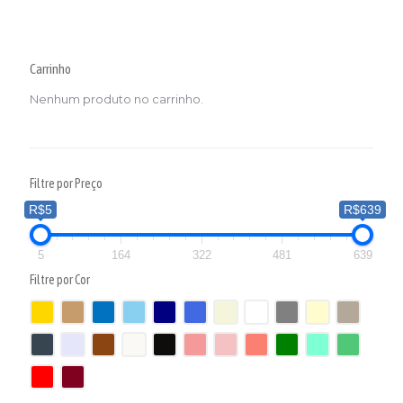
Carrinho
Nenhum produto no carrinho.
Filtre por Preço
R$5
R$639
5
164
322
481
639
Filtre por Cor