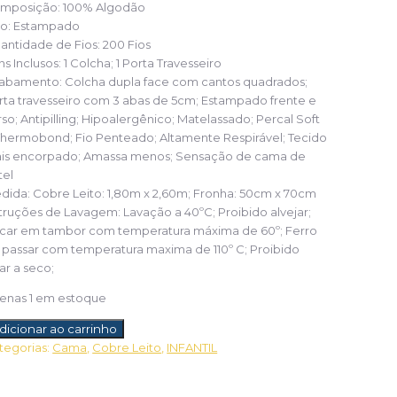
mposição: 100% Algodão
po:
Estampado
antidade de Fios:
200 Fios
ns Inclusos:
1 Colcha; 1 Porta Travesseiro
abamento:
Colcha dupla face com cantos quadrados;
rta travesseiro com 3 abas de 5cm; Estampado frente e
rso; Antipilling; Hipoalergênico; Matelassado; Percal Soft
Thermobond; Fio Penteado; Altamente Respirável; Tecido
is encorpado; Amassa menos; Sensação de cama de
tel
dida:
Cobre Leito: 1,80m x 2,60m; Fronha: 50cm x 70cm
struções de Lavagem:
Lavação a 40ºC; Proibido alvejar;
car em tambor com temperatura máxima de 60º; Ferro
 passar com temperatura maxima de 110º C; Proibido
ar a seco;
enas 1 em estoque
lcha
dicionar ao carrinho
teiro
tegorias:
Cama
,
Cobre Leito
,
INFANTIL
rsten
rcal