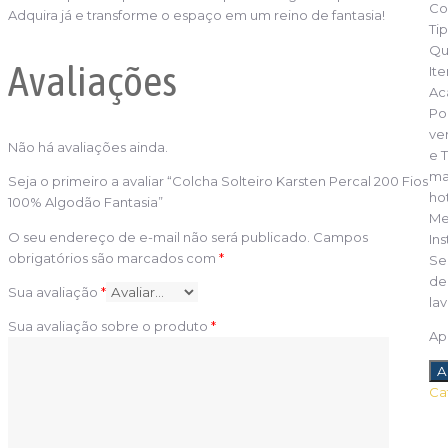
Co
Adquira já e transforme o espaço em um reino de fantasia!
Ti
Qu
Avaliações
Ite
Ac
Po
ve
Não há avaliações ainda.
e 
ma
Seja o primeiro a avaliar “Colcha Solteiro Karsten Percal 200 Fios
ho
100% Algodão Fantasia”
Me
O seu endereço de e-mail não será publicado.
Campos
In
obrigatórios são marcados com
*
Se
de
Sua avaliação
*
lav
Sua avaliação sobre o produto
*
Ap
Co
A
Sol
Ca
Ka
Pe