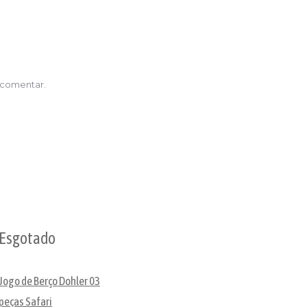
0
s
0%
godão
ntasia
antidade
 comentar.
Esgotado
Jogo de Berço Dohler 03
peças Safari