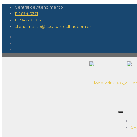
Central de Atendimento
11-2694-3371
11 99427-6366
atendimento@casadastoalhas.com.br
CA