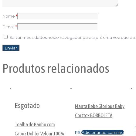
20
Fio
10
Nome
*
Al
E-mail
*
Fa
qu
Salvar meus dados neste navegador para a próxima vez que eu
Produtos relacionados
Esgotado
Manta Bebe Glorious Baby
Corttex BORBOLETA
Toalha de Banho com
R$
34,88
Adicionar ao carrinho
Capuz Döhler Velour 100%