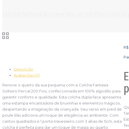
Colcha Solteiro Karsten Percal 200 Fios 100% A
R$
Pa
Descrição
E
Avaliações (0)
p
Renove o quarto da sua pequena com a Colcha Fantasia
Solteiro Percal 200 Fios, confeccionada em 100% algodão para
garantir conforto e qualidade. Esta colcha dupla face apresenta
uma estampa encantadora de bruxinhas e elementos mágicos,
Qu
despertando a imaginação da criançada. Seu verso em pied de
Ta
poule lilás adiciona um toque de elegância ao ambiente. Com
Est
cantos quadrados e 1 porta-travesseiro com 3 abas de 5cm, esta
Te
colcha é perfeita para dar um toque de magia ao quarto.