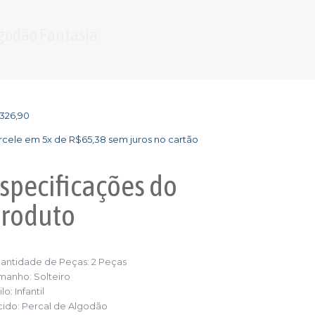
lgodão Fantasia
326,90
rcele em 5x de
R$
65,38
sem juros no cartão
specificações
do
roduto
antidade de Peças:
2 Peças
manho:
Solteiro
ilo:
Infantil
cido:
Percal de Algodão