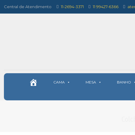
Central de Atendimento
11-2694-3371
11 99427-6366
ate
CAMA
MESA
BANHO
Colc