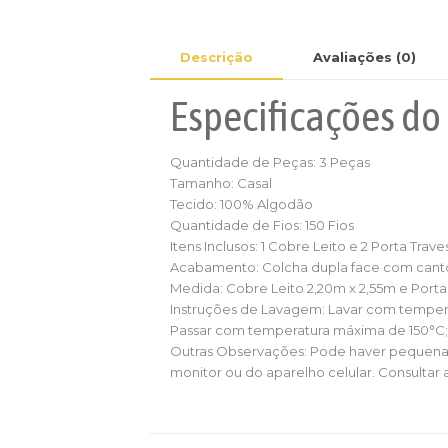
Descrição
Avaliações (0)
Especificações
do
Quantidade de Peças:
3 Peças
Tamanho:
Casal
Tecido:
100% Algodão
Quantidade de Fios:
150 Fios
Itens Inclusos:
1 Cobre Leito e 2 Porta Trave
Acabamento:
Colcha dupla face com cant
Medida:
Cobre Leito 2,20m x 2,55m e Port
Instruções de Lavagem:
Lavar com tempera
Passar com temperatura máxima de 150°C; 
Outras Observações:
Pode haver pequena 
monitor ou do aparelho celular. Consultar 