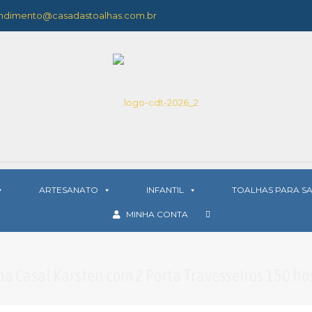
ndimento@casadastoalhas.com.br
ARTESANATO
INFANTIL
TOALHAS PARA S
MINHA CONTA
ha Casal Karsten com 2 Porta Travesseiros 150 fios