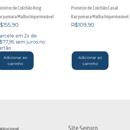
rotetor de Colchão King
Protetor de Colchão Casal
acyumara Malha Impermeável
Kacyumara Malha Impermeável
$
155,90
R$
109,90
arcele em 2x de
$
77,95
sem juros no
artão
Adicionar ao
Adicionar ao
carrinho
carrinho
Site Seguro
stitucional