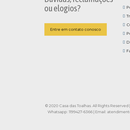
ou elogios?
P
T
C
Entre em contato conosco
P
D
F
© 2020 Casa das Toalhas. All Rights Reserved | 
Whatsapp: 1199427-6366 | Email: atendimen