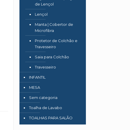
de Lençol
Lençol
Manta | Cobertor de
Microfibra
Protetor de Colchão e
Travesseiro
Saia para Colchão
Travesseiro
INFANTIL
MESA
Sem categoria
Toalha de Lavabo
TOALHAS PARA SALÃO