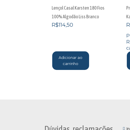
Lençol Casal Karsten 180 Fios
P
100% Algodão Liss Branco
K
R$
114,50
R
P
R
c
Adicionar ao
carrinho
Dúvidas, reclamações
In