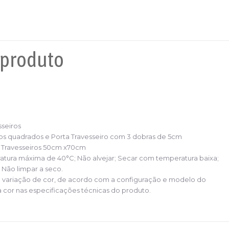
 produto
sseiros
os quadrados e Porta Travesseiro com 3 dobras de 5cm
a Travesseiros 50cm x70cm
tura máxima de 40°C; Não alvejar; Secar com temperatura baixa;
Não limpar a seco.
variação de cor, de acordo com a configuração e modelo do
a cor nas especificações técnicas do produto.