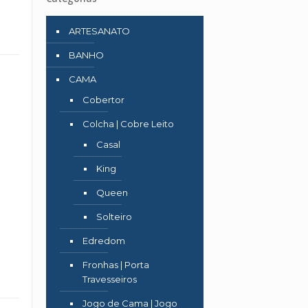
ARTESANATO
BANHO
CAMA
Cobertor
Colcha | Cobre Leito
Casal
King
Queen
Solteiro
Edredom
Fronhas | Porta
Travesseiros
Jogo de Cama | Jogo