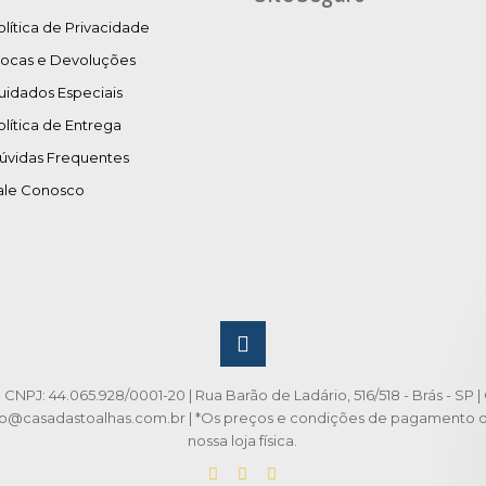
olítica de Privacidade
rocas e Devoluções
uidados Especiais
olítica de Entrega
úvidas Frequentes
ale Conosco
CNPJ: 44.065.928/0001-20 | Rua Barão de Ladário, 516/518 - Brás - SP | 
to@casadastoalhas.com.br | *Os preços e condições de pagamento da 
nossa loja física.