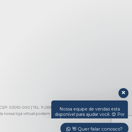
Nossa equipe de vendas esta
disponível para ajudar você. 😊 Por
favor, deixe sua mensagem e
retornaremos seu contato assim
que possível.
👋 Olá, em que posso ajudar?
CEP: 03010-000 | TEL: 11-2694-3371 | 2694-3291 |
nossa loja virtual podem ser diferentes da
👋 Quer falar conosco?